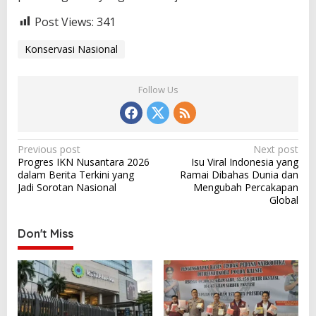
Post Views:
341
Konservasi Nasional
Follow Us
P
Previous post
Next post
Progres IKN Nusantara 2026
Isu Viral Indonesia yang
o
dalam Berita Terkini yang
Ramai Dibahas Dunia dan
s
Jadi Sorotan Nasional
Mengubah Percakapan
Global
t
n
Don't Miss
a
v
i
g