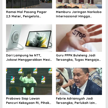
a
t
Ramai Mal Pasang Pagar
Memburu Jaringan Narkoba
2,5 Meter, Pengelola
Internasional Hingga
i
Ungkap Alasan di Baliknya
Memutus Jalur
o
Peredarannya
n
Dari Lampung ke NTT,
Guru PPPK Buleleng Jadi
Jokowi Menggerakkan Mesin
Tersangka, Tugas Mengajar
PSI Menuju 2029
Dihentikan
Prabowo Siap Lawan
Febrie Adriansyah Jadi
Pencuri Kekayaan RI, Pihak
Tersangka, Perlukah Izin
Tertentu Disebut Terusik
Presiden?