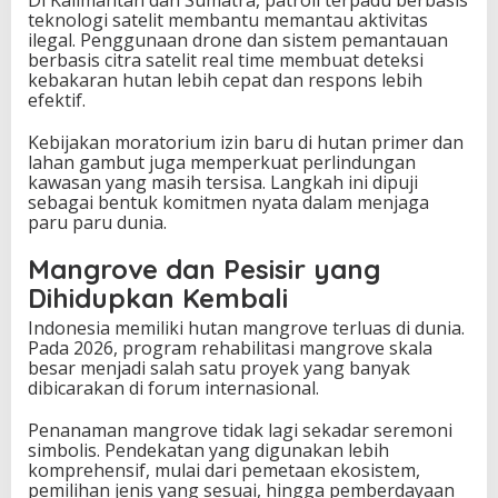
a
teknologi satelit membantu memantau aktivitas
r
ilegal. Penggunaan drone dan sistem pemantauan
a
berbasis citra satelit real time membuat deteksi
kebakaran hutan lebih cepat dan respons lebih
efektif.
Kebijakan moratorium izin baru di hutan primer dan
lahan gambut juga memperkuat perlindungan
kawasan yang masih tersisa. Langkah ini dipuji
sebagai bentuk komitmen nyata dalam menjaga
paru paru dunia.
Mangrove dan Pesisir yang
Dihidupkan Kembali
Indonesia memiliki hutan mangrove terluas di dunia.
Pada 2026, program rehabilitasi mangrove skala
besar menjadi salah satu proyek yang banyak
dibicarakan di forum internasional.
Penanaman mangrove tidak lagi sekadar seremoni
simbolis. Pendekatan yang digunakan lebih
komprehensif, mulai dari pemetaan ekosistem,
pemilihan jenis yang sesuai, hingga pemberdayaan