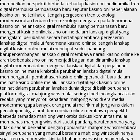
memberikan perspektif berbeda terhadap kasino online
dinamika tren
digital membuka pembahasan baru seputar kasino online
perjalanan
kasino online terlihat di tengah pergeseran tren teknologi
modern
sorotan terbaru tren teknologi mengarah pada fenomena
kasino online
lanskap digital membuka ruang pembahasan baru
mengenai kasino online
kasino online dalam lanskap digital yang
mengalami perubahan secara bertahap
membaca pergeseran
lanskap digital melalui fenomena kasino online
di tengah lanskap
digital kasino online mulai mendapat sudut pandang
baru
perkembangan lanskap digital membawa narasi kasino online ke
arah berbeda
kasino online menjadi bagian dari dinamika lanskap
digital modern
catatan mengenai lanskap digital dan perjalanan
kasino online masa kini
ketika perubahan lanskap digital mulai
mempengaruhi pembahasan kasino online
perspektif baru dalam
melihat kasino online melalui lanskap digital
jejak kasino online
terlihat dalam perubahan lanskap dunia digital
di balik perubahan
platform digital mahjong wins mulai sering diperbincangkan
catatan
redaksi yang menyoroti kehadiran mahjong wins di era media
modern
mengapa banyak orang mulai melirik mahjong wins dalam
percakapan digital
arah baru media online membawa perspektif
berbeda terhadap mahjong wins
ketika diskusi komunitas mulai
membahas mahjong wins dari sudut pandang baru
fenomena yang
tidak disadari berkaitan dengan popularitas mahjong wins
membaca
sinyal perubahan yang muncul bersama mahjong wins
tidak hanya
soal tren mahjong wins kini jadi bahan observasi media
perjalanan