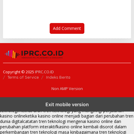
Add Comment
Copyright © 2025
IPRC.CO.ID
Terms of Service
Indeks Berita
Non AMP Version
tren teknologi membawa kasino online ke dalam perbincangan baru
Exit mobile version
di era modern
kasino online muncul seiring pergeseran tren platform
teknologi
melihat arah tren teknologi yang mengiringi perjalanan
kasino online
ketika kasino online menjadi bagian dari perubahan tren
dunia digital
catatan tren teknologi mengenai kasino online dan
perubahan platform interaktif
kasino online kembali disorot dalam
perkembangan tren teknologi masa kini
bagaimana tren teknologi