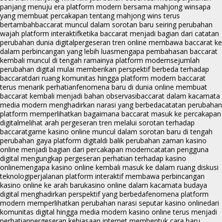
panjang menuju era platform modern bersama mahjong wins
apa
yang membuat percakapan tentang mahjong wins terus
bertambah
baccarat muncul dalam sorotan baru seiring perubahan
wajah platform interaktif
ketika baccarat menjadi bagian dari catatan
perubahan dunia digital
pergeseran tren online membawa baccarat ke
dalam perbincangan yang lebih luas
mengapa pembahasan baccarat
kembali muncul di tengah ramainya platform modern
sejumlah
perubahan digital mulai memberikan perspektif berbeda terhadap
baccarat
dari ruang komunitas hingga platform modern baccarat
terus menarik perhatian
fenomena baru di dunia online membuat
baccarat kembali menjadi bahan observasi
baccarat dalam kacamata
media modern menghadirkan narasi yang berbeda
catatan perubahan
platform memperlihatkan bagaimana baccarat masuk ke percakapan
digital
melihat arah pergeseran tren melalui sorotan terhadap
baccarat
game kasino online muncul dalam sorotan baru di tengah
perubahan gaya platform digital
di balik perubahan zaman kasino
online menjadi bagian dari percakapan modern
catatan pengguna
digital mengungkap pergeseran perhatian terhadap kasino
online
mengapa kasino online kembali masuk ke dalam ruang diskusi
teknologi
perjalanan platform interaktif membawa perbincangan
kasino online ke arah baru
kasino online dalam kacamata budaya
digital menghadirkan perspektif yang berbeda
fenomena platform
modern memperlihatkan perubahan narasi seputar kasino online
dari
komunitas digital hingga media modern kasino online terus menjadi
perhatian
pergeseran kebiasaan internet membentuk cara baru