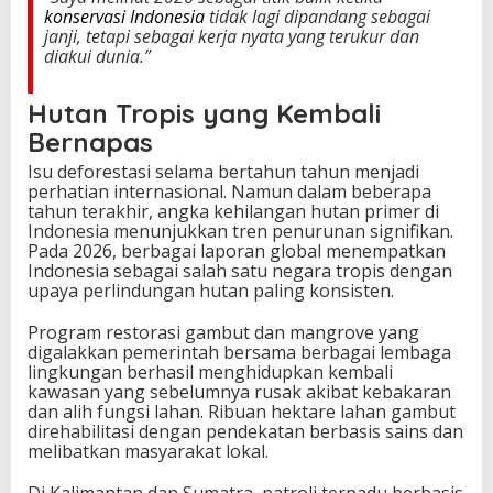
konservasi Indonesia
tidak lagi dipandang sebagai
a
janji, tetapi sebagai kerja nyata yang terukur dan
n
diakui dunia.”
T
r
o
Hutan Tropis yang Kembali
p
Bernapas
i
s
Isu deforestasi selama bertahun tahun menjadi
h
perhatian internasional. Namun dalam beberapa
i
tahun terakhir, angka kehilangan hutan primer di
n
Indonesia menunjukkan tren penurunan signifikan.
g
Pada 2026, berbagai laporan global menempatkan
g
Indonesia sebagai salah satu negara tropis dengan
a
upaya perlindungan hutan paling konsisten.
L
a
Program restorasi gambut dan mangrove yang
u
digalakkan pemerintah bersama berbagai lembaga
t
lingkungan berhasil menghidupkan kembali
N
kawasan yang sebelumnya rusak akibat kebakaran
u
dan alih fungsi lahan. Ribuan hektare lahan gambut
s
direhabilitasi dengan pendekatan berbasis sains dan
a
melibatkan masyarakat lokal.
n
t
Di Kalimantan dan Sumatra, patroli terpadu berbasis