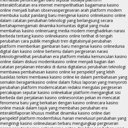
interaktif
catatan era internet memperlihatkan bagaimana kasino
online menjadi bahan observasi
pergeseran arah platform modern
membuka sudut pandang baru mengenai kasino online
kasino online
dalam catatan perubahan teknologi yang berlangsung secara
bertahap
mengamati dinamika komunitas digital yang mulai
membahas kasino online
ruang media modern menghadirkan narasi
berbeda tentang kasino online
kasino online terlihat di tengah
perubahan cara publik mengikuti tren digital
sinyal perubahan
platform memberikan gambaran baru mengenai kasino online
dunia
digital dan kasino online bertemu dalam pergeseran narasi
teknologi
melihat perubahan era platform melalui kemunculan kasino
online dalam diskusi modern
kasino online menjadi bagian dari
catatan perjalanan interaksi di dunia digital
arus perubahan teknologi
membawa pembahasan kasino online ke perspektif yang lebih
luas
kilas terkini membawa kasino online ke dalam pembahasan yang
semakin beragam
kasino online dalam fokus laporan yang menyoroti
perubahan platform modern
catatan redaksi mengulas pergeseran
percakapan seputar kasino online
kabar platform mengangkat sisi
berbeda dari perjalanan kasino online
sorotan pekan ini mencatat
fenomena baru yang berkaitan dengan kasino online
cara kasino
online masuk dalam tajuk yang membahas perubahan era
interaktif
laporan khusus melihat dinamika kasino online dari
perspektif platform modern
fokus harian menelusuri perubahan yang
mengiringi kasino online
ulasan terbaru mengungkap pergeseran