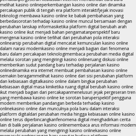
melihat kasino online
perkembangan kasino online dan dinamika
percakapan publik di tengah era platform interaktif
jejak inovasi
teknologi membawa kasino online ke babak pembahasan yang
berbeda
sorotan terhadap kasino online muncul bersamaan dengan
perubahan lanskap informasi
ketika platform digital berubah arah
kasino online ikut menjadi bahan pengamatan
perspektif baru
mengenai kasino online terlihat dari perubahan pola interaksi
online
arsip perubahan digital mencatat kemunculan kasino online
dalam narasi modern
kasino online menjadi bagian dari fenomena
baru dalam percakapan teknologi
membaca perubahan media digital
melalui sorotan yang mengiringi kasino online
ruang diskusi online
memberikan sudut pandang baru terhadap perjalanan kasino
online
dinamika era internet membuat pembahasan kasino online
semakin beragam
melihat kasino online dari sisi perubahan platform
dan kebiasaan digital
kasino online dalam bingkai perubahan
kebiasaan digital masa kini
ketika ruang digital berubah kasino online
ikut menjadi bagian dari percakapan
menelusuri jejak pergeseran tren
yang membawa kasino online ke sorotan baru
perspektif pengguna
modern memberikan pandangan berbeda terhadap kasino
online
kasino online dan munculnya pola baru dalam interaksi
platform digital
dari perubahan media hingga kebiasaan online kasino
online terus diperbincangkan
fenomena digital menghadirkan cerita
lain di balik perjalanan kasino online
membaca arus informasi modern
melalui perubahan yang mengiringi kasino online
kasino online
memasuki perbincangan baru seputar budaya platform