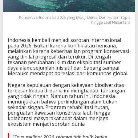
2
6
y
Konservasi Indonesia 2026 yang Dipuji Dunia, Dari Hutan Tropis
a
hingga Laut Nusantara
n
g
D
Indonesia kembali menjadi sorotan internasional
i
pada 2026. Bukan karena konflik atau bencana,
p
melainkan karena keberhasilan program konservasi
u
yang dinilai progresif dan terukur. Di tengah
j
tekanan perubahan iklim dan eksploitasi sumber
i
daya alam, sejumlah inisiatif dari Sabang sampai
D
Merauke mendapat apresiasi dari komunitas global.
u
n
Negara kepulauan dengan kekayaan biodiversitas
i
terbesar kedua di dunia ini menghadapi tantangan
a
yang tidak ringan. Namun tahun ini, Indonesia
,
menunjukkan bahwa perlindungan alam bukan
D
sekadar slogan. Program rehabilitasi hutan,
a
penguatan kawasan konservasi laut, hingga
r
kolaborasi masyarakat adat dalam menjaga
i
ekosistem menjadi sorotan dunia.
H
u
“Saya melihat 2026 sebagai titik balik ketika
t