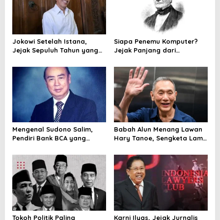
Jokowi Setelah Istana,
Siapa Penemu Komputer?
Jejak Sepuluh Tahun yang
Jejak Panjang dari
Masih Dibaca Publik
Babbage hingga Mesin
Modern
Mengenal Sudono Salim,
Babah Alun Menang Lawan
Pendiri Bank BCA yang
Hary Tanoe, Sengketa Lama
Membangun Jejak Besar
CMNP Masuk Babak Baru
Perbankan Indonesia
Tokoh Politik Paling
Karni Ilyas, Jejak Jurnalis