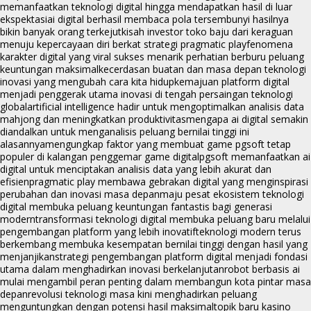
memanfaatkan teknologi digital hingga mendapatkan hasil di luar
ekspektasi
ai digital berhasil membaca pola tersembunyi hasilnya
bikin banyak orang terkejut
kisah investor toko baju dari keraguan
menuju kepercayaan diri berkat strategi pragmatic play
fenomena
karakter digital yang viral sukses menarik perhatian berburu peluang
keuntungan maksimal
kecerdasan buatan dan masa depan teknologi
inovasi yang mengubah cara kita hidup
kemajuan platform digital
menjadi penggerak utama inovasi di tengah persaingan teknologi
global
artificial intelligence hadir untuk mengoptimalkan analisis data
mahjong dan meningkatkan produktivitas
mengapa ai digital semakin
diandalkan untuk menganalisis peluang bernilai tinggi ini
alasannya
mengungkap faktor yang membuat game pgsoft tetap
populer di kalangan penggemar game digital
pgsoft memanfaatkan ai
digital untuk menciptakan analisis data yang lebih akurat dan
efisien
pragmatic play membawa gebrakan digital yang menginspirasi
perubahan dan inovasi masa depan
maju pesat ekosistem teknologi
digital membuka peluang keuntungan fantastis bagi generasi
modern
transformasi teknologi digital membuka peluang baru melalui
pengembangan platform yang lebih inovatif
teknologi modern terus
berkembang membuka kesempatan bernilai tinggi dengan hasil yang
menjanjikan
strategi pengembangan platform digital menjadi fondasi
utama dalam menghadirkan inovasi berkelanjutan
robot berbasis ai
mulai mengambil peran penting dalam membangun kota pintar masa
depan
revolusi teknologi masa kini menghadirkan peluang
menguntungkan dengan potensi hasil maksimal
topik baru kasino