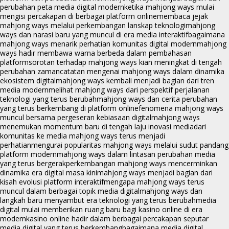
perubahan peta media digital modern
ketika mahjong ways mulai
mengisi percakapan di berbagai platform online
membaca jejak
mahjong ways melalui perkembangan lanskap teknologi
mahjong
ways dan narasi baru yang muncul di era media interaktif
bagaimana
mahjong ways menarik perhatian komunitas digital modern
mahjong
ways hadir membawa warna berbeda dalam pembahasan
platform
sorotan terhadap mahjong ways kian meningkat di tengah
perubahan zaman
catatan mengenai mahjong ways dalam dinamika
ekosistem digital
mahjong ways kembali menjadi bagian dari tren
media modern
melihat mahjong ways dari perspektif perjalanan
teknologi yang terus berubah
mahjong ways dan cerita perubahan
yang terus berkembang di platform online
fenomena mahjong ways
muncul bersama pergeseran kebiasaan digital
mahjong ways
menemukan momentum baru di tengah laju inovasi media
dari
komunitas ke media mahjong ways terus menjadi
perhatian
mengurai popularitas mahjong ways melalui sudut pandang
platform modern
mahjong ways dalam lintasan perubahan media
yang terus bergerak
perkembangan mahjong ways mencerminkan
dinamika era digital masa kini
mahjong ways menjadi bagian dari
kisah evolusi platform interaktif
mengapa mahjong ways terus
muncul dalam berbagai topik media digital
mahjong ways dan
langkah baru menyambut era teknologi yang terus berubah
media
digital mulai memberikan ruang baru bagi kasino online di era
modern
kasino online hadir dalam berbagai percakapan seputar
media digital yang terus berkembang
bagaimana media digital