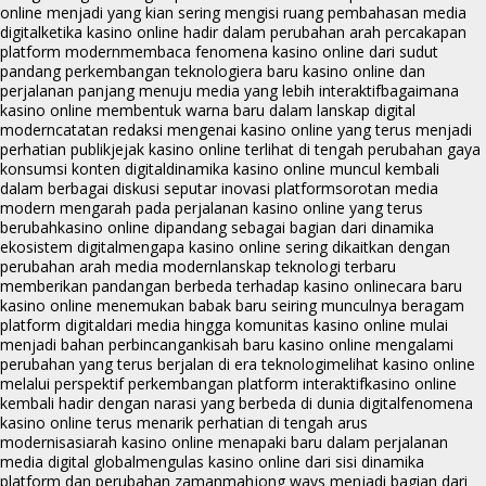
online menjadi yang kian sering mengisi ruang pembahasan media
digital
ketika kasino online hadir dalam perubahan arah percakapan
platform modern
membaca fenomena kasino online dari sudut
pandang perkembangan teknologi
era baru kasino online dan
perjalanan panjang menuju media yang lebih interaktif
bagaimana
kasino online membentuk warna baru dalam lanskap digital
modern
catatan redaksi mengenai kasino online yang terus menjadi
perhatian publik
jejak kasino online terlihat di tengah perubahan gaya
konsumsi konten digital
dinamika kasino online muncul kembali
dalam berbagai diskusi seputar inovasi platform
sorotan media
modern mengarah pada perjalanan kasino online yang terus
berubah
kasino online dipandang sebagai bagian dari dinamika
ekosistem digital
mengapa kasino online sering dikaitkan dengan
perubahan arah media modern
lanskap teknologi terbaru
memberikan pandangan berbeda terhadap kasino online
cara baru
kasino online menemukan babak baru seiring munculnya beragam
platform digital
dari media hingga komunitas kasino online mulai
menjadi bahan perbincangan
kisah baru kasino online mengalami
perubahan yang terus berjalan di era teknologi
melihat kasino online
melalui perspektif perkembangan platform interaktif
kasino online
kembali hadir dengan narasi yang berbeda di dunia digital
fenomena
kasino online terus menarik perhatian di tengah arus
modernisasi
arah kasino online menapaki baru dalam perjalanan
media digital global
mengulas kasino online dari sisi dinamika
platform dan perubahan zaman
mahjong ways menjadi bagian dari