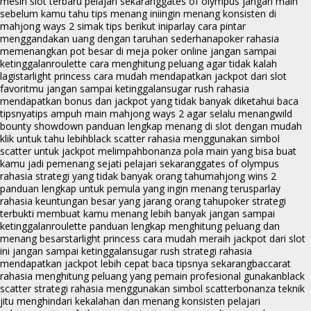
mesin slot terbaru pelajari sekarang
gates of olympus jangan main
sebelum kamu tahu tips menang ini
ingin menang konsisten di
mahjong ways 2 simak tips berikut ini
parlay cara pintar
menggandakan uang dengan taruhan sederhana
poker rahasia
memenangkan pot besar di meja poker online jangan sampai
ketinggalan
roulette cara menghitung peluang agar tidak kalah
lagi
starlight princess cara mudah mendapatkan jackpot dari slot
favoritmu jangan sampai ketinggalan
sugar rush rahasia
mendapatkan bonus dan jackpot yang tidak banyak diketahui baca
tipsnya
tips ampuh main mahjong ways 2 agar selalu menang
wild
bounty showdown panduan lengkap menang di slot dengan mudah
klik untuk tahu lebih
black scatter rahasia menggunakan simbol
scatter untuk jackpot melimpah
bonanza pola main yang bisa buat
kamu jadi pemenang sejati pelajari sekarang
gates of olympus
rahasia strategi yang tidak banyak orang tahu
mahjong wins 2
panduan lengkap untuk pemula yang ingin menang terus
parlay
rahasia keuntungan besar yang jarang orang tahu
poker strategi
terbukti membuat kamu menang lebih banyak jangan sampai
ketinggalan
roulette panduan lengkap menghitung peluang dan
menang besar
starlight princess cara mudah meraih jackpot dari slot
ini jangan sampai ketinggalan
sugar rush strategi rahasia
mendapatkan jackpot lebih cepat baca tipsnya sekarang
baccarat
rahasia menghitung peluang yang pemain profesional gunakan
black
scatter strategi rahasia menggunakan simbol scatter
bonanza teknik
jitu menghindari kekalahan dan menang konsisten pelajari