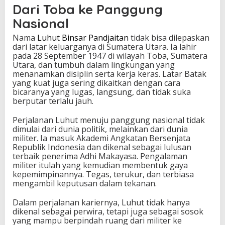
Dari Toba ke Panggung
T
e
Nasional
t
a
Nama
Luhut Binsar Pandjaitan
tidak bisa dilepaskan
p
dari latar keluarganya di Sumatera Utara. Ia lahir
B
pada 28 September 1947 di wilayah Toba, Sumatera
e
Utara, dan tumbuh dalam lingkungan yang
r
menanamkan disiplin serta kerja keras. Latar Batak
p
yang kuat juga sering dikaitkan dengan cara
e
bicaranya yang lugas, langsung, dan tidak suka
n
berputar terlalu jauh.
g
a
Perjalanan Luhut menuju panggung nasional tidak
r
dimulai dari dunia politik, melainkan dari dunia
u
militer. Ia masuk Akademi Angkatan Bersenjata
h
Republik Indonesia dan dikenal sebagai lulusan
d
terbaik penerima Adhi Makayasa. Pengalaman
i
militer itulah yang kemudian membentuk gaya
P
kepemimpinannya. Tegas, terukur, dan terbiasa
u
mengambil keputusan dalam tekanan.
s
a
Dalam perjalanan kariernya, Luhut tidak hanya
t
dikenal sebagai perwira, tetapi juga sebagai sosok
K
yang mampu berpindah ruang dari militer ke