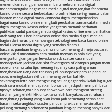
menemukan ruang pembahasan baru melalui media digital
modern
mengulas bagaimana media digital mengangkat fenomena
kasino online secara berbeda
kasino online kian sering muncul dalam
laporan media digital masa kini
media digital memperlihatkan
bagaimana kasino online mengikuti perubahan zaman
catatan media
digital mengenai kasino online yang terus menarik perhatian
publik
dari sudut pandang media digital kasino online memperlihatkan
arah yang terus berubah
kasino online dan media digital menjadi
bagian dari narasi perkembangan teknologi
membaca kasino online
melalui lensa media digital yang semakin dinamis
baccarat panduan lengkap pemula untuk menang di meja baccarat
online klik disini
bonanza cara mudah menyusun pola slot yang
menguntungkan jangan lewatkan
black scatter cara mudah
mendapatkan jackpot dari slot favorit
gates of olympus jangan main
sebelum kamu tahu tips menang ini
parlay cara paling aman
menghasilkan uang dari taruhan judi online
poker pemula panduan
cepat meningkatkan skill dan menang berkali kali klik
sekarang
roulette cara menghitung peluang agar tidak kalah lagi
sugar
rush cara mudah mendapatkan bonus dan jackpot melimpah baca
tipsnya sekarang
wild bounty showdown cara mengatur strategi
taruhan yang efektif klik untuk tahu lebih banyak
baccarat rahasia
menghitung peluang yang bikin kamu jadi pemenang setiap saat
baca ini sekarang
black scatter panduan praktis memaksimalkan
peluang menang slot
bonanza panduan lengkap menang banyak dari