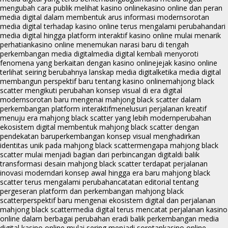
mengubah cara publik melihat kasino online
kasino online dan peran
media digital dalam membentuk arus informasi modern
sorotan
media digital terhadap kasino online terus mengalami perubahan
dari
media digital hingga platform interaktif kasino online mulai menarik
perhatian
kasino online menemukan narasi baru di tengah
perkembangan media digital
media digital kembali menyoroti
fenomena yang berkaitan dengan kasino online
jejak kasino online
terlihat seiring berubahnya lanskap media digital
ketika media digital
membangun perspektif baru tentang kasino online
mahjong black
scatter mengikuti perubahan konsep visual di era digital
modern
sorotan baru mengenai mahjong black scatter dalam
perkembangan platform interaktif
menelusuri perjalanan kreatif
menuju era mahjong black scatter yang lebih modern
perubahan
ekosistem digital membentuk mahjong black scatter dengan
pendekatan baru
perkembangan konsep visual menghadirkan
identitas unik pada mahjong black scatter
mengapa mahjong black
scatter mulai menjadi bagian dari perbincangan digital
di balik
transformasi desain mahjong black scatter terdapat perjalanan
inovasi modern
dari konsep awal hingga era baru mahjong black
scatter terus mengalami perubahan
catatan editorial tentang
pergeseran platform dan perkembangan mahjong black
scatter
perspektif baru mengenai ekosistem digital dan perjalanan
mahjong black scatter
media digital terus mencatat perjalanan kasino
online dalam berbagai perubahan era
di balik perkembangan media
digital kasino online mulai sering menjadi sorotan
kasino online