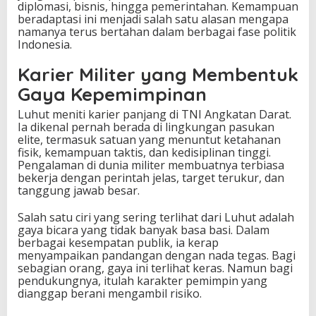
e
diplomasi, bisnis, hingga pemerintahan. Kemampuan
k
beradaptasi ini menjadi salah satu alasan mengapa
u
namanya terus bertahan dalam berbagai fase politik
a
Indonesia.
s
a
Karier Militer yang Membentuk
a
n
Gaya Kepemimpinan
Luhut meniti karier panjang di TNI Angkatan Darat.
Ia dikenal pernah berada di lingkungan pasukan
elite, termasuk satuan yang menuntut ketahanan
fisik, kemampuan taktis, dan kedisiplinan tinggi.
Pengalaman di dunia militer membuatnya terbiasa
bekerja dengan perintah jelas, target terukur, dan
tanggung jawab besar.
Salah satu ciri yang sering terlihat dari Luhut adalah
gaya bicara yang tidak banyak basa basi. Dalam
berbagai kesempatan publik, ia kerap
menyampaikan pandangan dengan nada tegas. Bagi
sebagian orang, gaya ini terlihat keras. Namun bagi
pendukungnya, itulah karakter pemimpin yang
dianggap berani mengambil risiko.