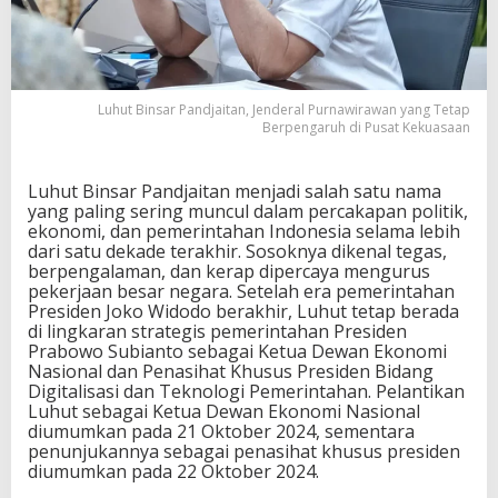
,
J
e
n
d
Luhut Binsar Pandjaitan, Jenderal Purnawirawan yang Tetap
e
Berpengaruh di Pusat Kekuasaan
r
a
l
Luhut Binsar Pandjaitan menjadi salah satu nama
P
yang paling sering muncul dalam percakapan politik,
u
ekonomi, dan pemerintahan Indonesia selama lebih
r
dari satu dekade terakhir. Sosoknya dikenal tegas,
n
berpengalaman, dan kerap dipercaya mengurus
a
pekerjaan besar negara. Setelah era pemerintahan
w
Presiden Joko Widodo berakhir, Luhut tetap berada
i
di lingkaran strategis pemerintahan Presiden
r
Prabowo Subianto sebagai Ketua Dewan Ekonomi
a
Nasional dan Penasihat Khusus Presiden Bidang
w
Digitalisasi dan Teknologi Pemerintahan. Pelantikan
a
Luhut sebagai Ketua Dewan Ekonomi Nasional
n
diumumkan pada 21 Oktober 2024, sementara
y
penunjukannya sebagai penasihat khusus presiden
a
diumumkan pada 22 Oktober 2024.
n
g