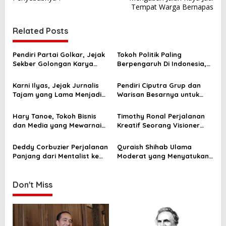
s
Tempat Warga Bernapas
t
Related Posts
n
a
Pendiri Partai Golkar, Jejak
Tokoh Politik Paling
v
Sekber Golongan Karya
Berpengaruh Di Indonesia,
yang Mengubah Peta Politik
Dari Bung Karno Sampai Era
i
Indonesia
Prabowo
Karni Ilyas, Jejak Jurnalis
Pendiri Ciputra Grup dan
g
Tajam yang Lama Menjadi
Warisan Besarnya untuk
Wajah Diskusi Nasional
Dunia Properti Indonesia
a
Hary Tanoe, Tokoh Bisnis
Timothy Ronal Perjalanan
t
dan Media yang Mewarnai
Kreatif Seorang Visioner
i
Perjalanan Ekonomi
Digital di Era Baru
Indonesia
o
Deddy Corbuzier Perjalanan
Quraish Shihab Ulama
Panjang dari Mentalist ke
Moderat yang Menyatukan
n
Podcaster Paling
Ilmu, Kebijaksanaan, dan
Berpengaruh
Kedamaian
Don't Miss