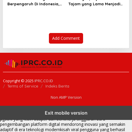
Berpengaruh Di Indonesia,
Tajam yang Lama Menjadi
Dari Bung Karno Sampai Era
Wajah Diskusi Nasional
Prabowo
Add Comment
Copyright © 2025
IPRC.CO.ID
Terms of Service
Indeks Berita
Non AMP Version
transformasi digital pragmatic play menjadi inspirasi baru dalam
Exit mobile version
menghadirkan inovasi berkualitas
ai digital menjadi kunci analisis data
pgsoft yang lebih adaptif dan berkinerja tinggi
arah baru
pengembangan platform digital mendorong inovasi yang semakin
adaptif di era teknologi modern
kisah viral pengguna yang berhasil