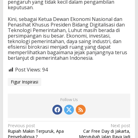
pengaruh yang tidak kecil dalam pengambilan
keputusan.
Kini, sebagai Ketua Dewan Ekonomi Nasional dan
Penasihat Khusus Presiden Bidang Digitalisasi dan
Teknologi Pemerintahan, Luhut masih berada di
persimpangan isu besar. Ekonomi, investasi,
teknologi pemerintahan, daya saing industri, dan
efisiensi birokrasi menjadi ruang yang dapat
memperlihatkan bagaimana jejak panjangnya terus
berlanjut di pemerintahan Indonesia.
Post Views:
94
Figur Inspirasi
Follow Us
P
Previous post
Next post
Rupiah Makin Terpuruk, Apa
Car Free Day di Jakarta,
o
Penyebabnya ?
Mengubah Jalan Raya Jadi