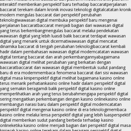
interaktif memberikan perspektif baru terhadap baccarat
perjalanan
baccarat terekam dalam kronik inovasi teknologi digital
catatan kronik
modern mengulas baccarat dari perspektif perubahan
teknologi
wawasan digital membuka perspektif baru mengenai
perjalanan baccarat
baccarat menjadi bagian dari wawasan digital
yang terus berkembang
mengulas baccarat melalui pendekatan
wawasan digital yang lebih luas
di balik baccarat terdapat wawasan
digital yang menarik untuk dicermati
wawasan digital mencatat
dinamika baccarat di tengah perubahan teknologi
baccarat kembali
hadir dalam pembahasan wawasan digital modern
catatan wawasan
digital tentang baccarat dan arah perkembangannya
bagaimana
wawasan digital melihat perubahan yang berkaitan dengan
baccarat
baccarat dan wawasan digital membentuk sudut pandang
baru di era modern
membaca fenomena baccarat dari sisi wawasan
digital masa kini
perspektif digital melihat bagaimana kasino online
terus menarik perhatian
kasino online hadir dalam perspektif digital
yang semakin beragam
di balik perspektif digital kasino online
memperlihatkan arah yang terus berubah
mengapa perspektif digital
sering mengaitkan perkembangan dengan kasino online
kasino online
membangun narasi baru dalam perspektif digital modern
catatan
perspektif digital mengenai kasino online di era teknologi
membaca
kasino online melalui lensa perspektif digital yang lebih luas
perspektif
digital memberikan sudut pandang berbeda terhadap kasino
online
ketika kasino online menjadi bagian dari perspektif digital masa
kini
jejak kasino online terekam dalam beragam perspektif digital