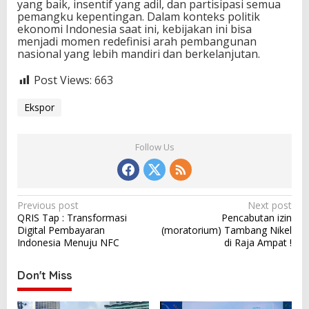
yang baik, insentif yang adil, dan partisipasi semua
pemangku kepentingan. Dalam konteks politik
ekonomi Indonesia saat ini, kebijakan ini bisa
menjadi momen redefinisi arah pembangunan
nasional yang lebih mandiri dan berkelanjutan.
Post Views:
663
Ekspor
Follow Us
P
Previous post
Next post
QRIS Tap : Transformasi
Pencabutan izin
o
Digital Pembayaran
(moratorium) Tambang Nikel
s
Indonesia Menuju NFC
di Raja Ampat !
t
Don't Miss
n
a