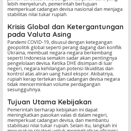
lebih menyeluruh, pemerintah bertujuan
a
memperkuat cadangan devisa nasional dan menjaga
N
stabilitas nilai tukar rupiah.
e
g
Krisis Global dan Ketergantungan
a
r
pada Valuta Asing
a
Pandemi COVID-19, disusul dengan ketegangan
geopolitik global seperti perang dagang dan konflik
Ukraina, membuat negara-negara berkembang
seperti Indonesia semakin sadar akan pentingnya
pengelolaan devisa. Ketika DHE disimpan di luar
negeri, negara kehilangan potensi likuiditas dan
kontrol atas aliran uang hasil ekspor. Akibatnya,
rupiah kerap tertekan dan cadangan devisa negara
tidak mencerminkan volume perdagangan
sesungguhnya.
Tujuan Utama Kebijakan
Pemerintah berharap kebijakan ini dapat
meningkatkan pasokan valas di dalam negeri,
memperkuat cadangan devisa, dan membantu
stabilisasi nilai tukar rupiah. Selain itu, langkah ini
merupakan strategi untuk meningkatkan efisiensi