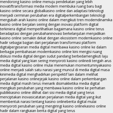
mendorong kasino online menuju pendekatan yang lebih
inovatif
transformasi media modern membuka ruang baru bagi
kasino online secara global
kasino online dan adaptasi teknologi
menjadi cerminan perubahan era digital
perkembangan teknologi
mengubah arah kasino online dalam mengikuti tren modern
dinamika
kasino online berjalan seiring dengan inovasi platform digital
terkini
era digital memperlihatkan bagaimana kasino online terus
beradaptasi dengan perubahan
inovasi berkelanjutan menjadikan
kasino online semakin dekat dengan ekosistem modern
kasino online
hadir sebagai bagian dari perjalanan transformasi platform
digital
pergeseran media digital membawa kasino online ke dalam
berbagai pembahasan modern
kasino online kini mengisi ruang
diskusi media digital dengan sudut pandang berbeda
mengikuti laju
media digital yang kian sering menyoroti kasino online
di tengah arus
media digital kasino online mulai menemukan momentumnya
kasino
online menjadi salah satu narasi yang muncul di media digital masa
kini
media digital menghadirkan perspektif lain dalam melihat
perjalanan kasino online
jejak kasino online dalam perkembangan
media digital masih terus menarik disimak
ketika media digital
mengikuti perubahan yang membawa kasino online ke perhatian
publik
kasino online dilihat dari sisi media digital yang terus
menciptakan inovasi
catatan perjalanan media digital yang ikut
membentuk narasi tentang kasino online
berita digital mulai
menyoroti perubahan yang mengiringi kasino online
kasino online
hadir dalam rangkaian berita digital yang terus