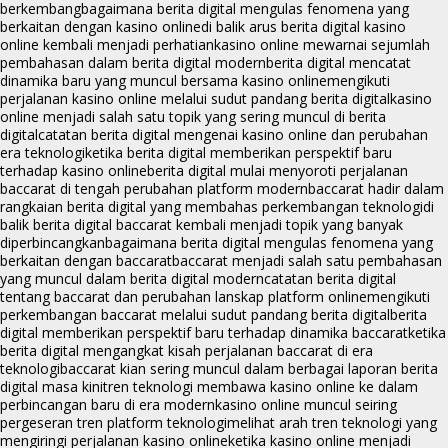
berkembang
bagaimana berita digital mengulas fenomena yang
berkaitan dengan kasino online
di balik arus berita digital kasino
online kembali menjadi perhatian
kasino online mewarnai sejumlah
pembahasan dalam berita digital modern
berita digital mencatat
dinamika baru yang muncul bersama kasino online
mengikuti
perjalanan kasino online melalui sudut pandang berita digital
kasino
online menjadi salah satu topik yang sering muncul di berita
digital
catatan berita digital mengenai kasino online dan perubahan
era teknologi
ketika berita digital memberikan perspektif baru
terhadap kasino online
berita digital mulai menyoroti perjalanan
baccarat di tengah perubahan platform modern
baccarat hadir dalam
rangkaian berita digital yang membahas perkembangan teknologi
di
balik berita digital baccarat kembali menjadi topik yang banyak
diperbincangkan
bagaimana berita digital mengulas fenomena yang
berkaitan dengan baccarat
baccarat menjadi salah satu pembahasan
yang muncul dalam berita digital modern
catatan berita digital
tentang baccarat dan perubahan lanskap platform online
mengikuti
perkembangan baccarat melalui sudut pandang berita digital
berita
digital memberikan perspektif baru terhadap dinamika baccarat
ketika
berita digital mengangkat kisah perjalanan baccarat di era
teknologi
baccarat kian sering muncul dalam berbagai laporan berita
digital masa kini
tren teknologi membawa kasino online ke dalam
perbincangan baru di era modern
kasino online muncul seiring
pergeseran tren platform teknologi
melihat arah tren teknologi yang
mengiringi perjalanan kasino online
ketika kasino online menjadi