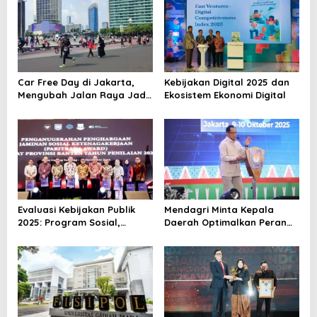
v
i
g
a
Car Free Day di Jakarta,
Kebijakan Digital 2025 dan
t
Mengubah Jalan Raya Jadi
Ekosistem Ekonomi Digital
Tempat Warga Bernapas
i
o
n
Evaluasi Kebijakan Publik
Mendagri Minta Kepala
2025: Program Sosial,
Daerah Optimalkan Peran
Subsidi, dan Inisiatif
APIP, Perkuat Tata Kelola
Pembangunan
Pemerintahan