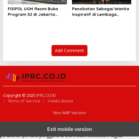
FISIPOL UGM Resmi Buka
Penobatan Sebagai Wanita
Program S2 di Jakarta:
Inspiratif di Lembaga
Perluas Akses Pendidikan
Negara di Berikan kepada
Tinggi
Sekjen MPR RI
Add Comment
Copyright © 2025
IPRC.CO.ID
Terms of Service
Indeks Berita
Non AMP Version
kasino online menjadi bagian dari transformasi ekosistem digital
Exit mobile version
yang terus berkembang
perkembangan kasino online mencerminkan
perubahan perilaku pengguna di era modern
ekosistem digital