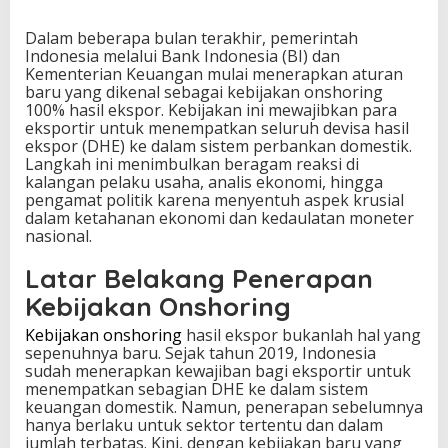
p
o
Dalam beberapa bulan terakhir, pemerintah
r
Indonesia melalui Bank Indonesia (BI) dan
:
Kementerian Keuangan mulai menerapkan aturan
S
baru yang dikenal sebagai kebijakan onshoring
t
100% hasil ekspor. Kebijakan ini mewajibkan para
r
eksportir untuk menempatkan seluruh devisa hasil
a
ekspor (DHE) ke dalam sistem perbankan domestik.
t
Langkah ini menimbulkan beragam reaksi di
e
kalangan pelaku usaha, analis ekonomi, hingga
g
pengamat politik karena menyentuh aspek krusial
i
dalam ketahanan ekonomi dan kedaulatan moneter
B
nasional.
a
r
Latar Belakang Penerapan
u
Kebijakan Onshoring
J
a
Kebijakan onshoring
hasil ekspor bukanlah hal yang
g
sepenuhnya baru. Sejak tahun 2019, Indonesia
a
sudah menerapkan kewajiban bagi eksportir untuk
D
menempatkan sebagian DHE ke dalam sistem
e
keuangan domestik. Namun, penerapan sebelumnya
v
hanya berlaku untuk sektor tertentu dan dalam
i
jumlah terbatas. Kini, dengan kebijakan baru yang
s