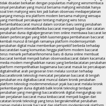
tidak disadari berkaitan dengan popularitas mahjong wins
membaca
sinyal perubahan yang muncul bersama mahjong wins
tidak hanya
soal tren mahjong wins kini jadi bahan observasi media
perjalanan
panjang menuju era platform modern bersama mahjong wins
apa
yang membuat percakapan tentang mahjong wins terus
bertambah
baccarat muncul dalam sorotan baru seiring perubahan
wajah platform interaktif
ketika baccarat menjadi bagian dari catatan
perubahan dunia digital
pergeseran tren online membawa baccarat ke
dalam perbincangan yang lebih luas
mengapa pembahasan baccarat
kembali muncul di tengah ramainya platform modern
sejumlah
perubahan digital mulai memberikan perspektif berbeda terhadap
baccarat
dari ruang komunitas hingga platform modern baccarat
terus menarik perhatian
fenomena baru di dunia online membuat
baccarat kembali menjadi bahan observasi
baccarat dalam kacamata
media modern menghadirkan narasi yang berbeda
catatan perubahan
platform memperlihatkan bagaimana baccarat masuk ke percakapan
digital
melihat arah pergeseran tren melalui sorotan terhadap
baccarat
kronik teknologi mencatat perjalanan baccarat di tengah
perubahan era digital
baccarat muncul dalam kronik perubahan
platform teknologi modern
menelusuri jejak baccarat melalui kronik
perkembangan dunia digital
di balik kronik teknologi terdapat
perubahan yang mengiringi baccarat
kronik digital mengungkap sisi
lain perjalanan baccarat masa kini
baccarat menjadi bagian dari
catatan kronik teknologi yang terus bergerak
melihat perubahan
zaman melalui kronik baccarat dan platform modern
kronik platform