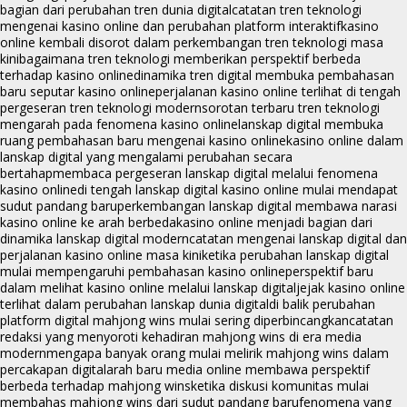
bagian dari perubahan tren dunia digital
catatan tren teknologi
mengenai kasino online dan perubahan platform interaktif
kasino
online kembali disorot dalam perkembangan tren teknologi masa
kini
bagaimana tren teknologi memberikan perspektif berbeda
terhadap kasino online
dinamika tren digital membuka pembahasan
baru seputar kasino online
perjalanan kasino online terlihat di tengah
pergeseran tren teknologi modern
sorotan terbaru tren teknologi
mengarah pada fenomena kasino online
lanskap digital membuka
ruang pembahasan baru mengenai kasino online
kasino online dalam
lanskap digital yang mengalami perubahan secara
bertahap
membaca pergeseran lanskap digital melalui fenomena
kasino online
di tengah lanskap digital kasino online mulai mendapat
sudut pandang baru
perkembangan lanskap digital membawa narasi
kasino online ke arah berbeda
kasino online menjadi bagian dari
dinamika lanskap digital modern
catatan mengenai lanskap digital dan
perjalanan kasino online masa kini
ketika perubahan lanskap digital
mulai mempengaruhi pembahasan kasino online
perspektif baru
dalam melihat kasino online melalui lanskap digital
jejak kasino online
terlihat dalam perubahan lanskap dunia digital
di balik perubahan
platform digital mahjong wins mulai sering diperbincangkan
catatan
redaksi yang menyoroti kehadiran mahjong wins di era media
modern
mengapa banyak orang mulai melirik mahjong wins dalam
percakapan digital
arah baru media online membawa perspektif
berbeda terhadap mahjong wins
ketika diskusi komunitas mulai
membahas mahjong wins dari sudut pandang baru
fenomena yang