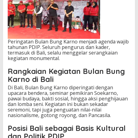
n
g
K
a
r
n
o
Peringatan Bulan Bung Karno menjadi agenda wajib
tahunan PDIP. Seluruh pengurus dan kader,
termasuk di Bali, selalu menggelar serangkaian
kegiatan monumental.
Rangkaian Kegiatan Bulan Bung
Karno di Bali
Di Bali, Bulan Bung Karno diperingati dengan
upacara bendera, seminar pemikiran Soekarno,
pawai budaya, bakti sosial, hingga aksi penghijauan
dan lomba seni. Kegiatan ini bukan sekadar
seremoni, tapi juga penguatan nilai-nilai
nasionalisme, gotong royong, dan Pancasila.
Posisi Bali sebagai Basis Kultural
dan Politik PDIP