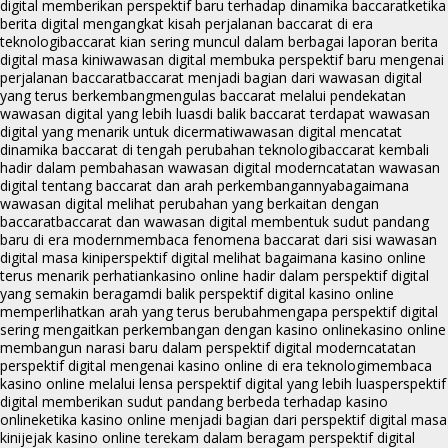
digital memberikan perspektif baru terhadap dinamika baccarat
ketika
berita digital mengangkat kisah perjalanan baccarat di era
teknologi
baccarat kian sering muncul dalam berbagai laporan berita
digital masa kini
wawasan digital membuka perspektif baru mengenai
perjalanan baccarat
baccarat menjadi bagian dari wawasan digital
yang terus berkembang
mengulas baccarat melalui pendekatan
wawasan digital yang lebih luas
di balik baccarat terdapat wawasan
digital yang menarik untuk dicermati
wawasan digital mencatat
dinamika baccarat di tengah perubahan teknologi
baccarat kembali
hadir dalam pembahasan wawasan digital modern
catatan wawasan
digital tentang baccarat dan arah perkembangannya
bagaimana
wawasan digital melihat perubahan yang berkaitan dengan
baccarat
baccarat dan wawasan digital membentuk sudut pandang
baru di era modern
membaca fenomena baccarat dari sisi wawasan
digital masa kini
perspektif digital melihat bagaimana kasino online
terus menarik perhatian
kasino online hadir dalam perspektif digital
yang semakin beragam
di balik perspektif digital kasino online
memperlihatkan arah yang terus berubah
mengapa perspektif digital
sering mengaitkan perkembangan dengan kasino online
kasino online
membangun narasi baru dalam perspektif digital modern
catatan
perspektif digital mengenai kasino online di era teknologi
membaca
kasino online melalui lensa perspektif digital yang lebih luas
perspektif
digital memberikan sudut pandang berbeda terhadap kasino
online
ketika kasino online menjadi bagian dari perspektif digital masa
kini
jejak kasino online terekam dalam beragam perspektif digital