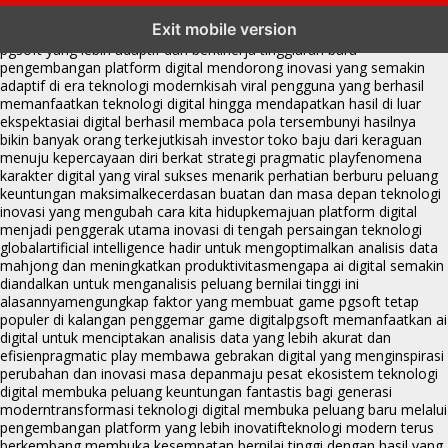
transformasi digital pragmatic play menjadi inspirasi baru dalam
Exit mobile version
menghadirkan inovasi berkualitas
ai digital menjadi kunci analisis data
pgsoft yang lebih adaptif dan berkinerja tinggi
arah baru
pengembangan platform digital mendorong inovasi yang semakin
adaptif di era teknologi modern
kisah viral pengguna yang berhasil
memanfaatkan teknologi digital hingga mendapatkan hasil di luar
ekspektasi
ai digital berhasil membaca pola tersembunyi hasilnya
bikin banyak orang terkejut
kisah investor toko baju dari keraguan
menuju kepercayaan diri berkat strategi pragmatic play
fenomena
karakter digital yang viral sukses menarik perhatian berburu peluang
keuntungan maksimal
kecerdasan buatan dan masa depan teknologi
inovasi yang mengubah cara kita hidup
kemajuan platform digital
menjadi penggerak utama inovasi di tengah persaingan teknologi
global
artificial intelligence hadir untuk mengoptimalkan analisis data
mahjong dan meningkatkan produktivitas
mengapa ai digital semakin
diandalkan untuk menganalisis peluang bernilai tinggi ini
alasannya
mengungkap faktor yang membuat game pgsoft tetap
populer di kalangan penggemar game digital
pgsoft memanfaatkan ai
digital untuk menciptakan analisis data yang lebih akurat dan
efisien
pragmatic play membawa gebrakan digital yang menginspirasi
perubahan dan inovasi masa depan
maju pesat ekosistem teknologi
digital membuka peluang keuntungan fantastis bagi generasi
modern
transformasi teknologi digital membuka peluang baru melalui
pengembangan platform yang lebih inovatif
teknologi modern terus
berkembang membuka kesempatan bernilai tinggi dengan hasil yang