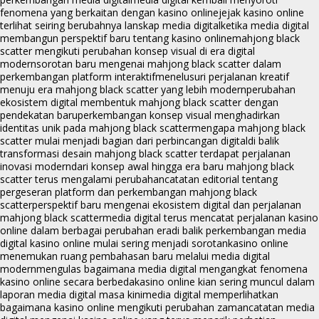
fenomena yang berkaitan dengan kasino online
jejak kasino online
terlihat seiring berubahnya lanskap media digital
ketika media digital
membangun perspektif baru tentang kasino online
mahjong black
scatter mengikuti perubahan konsep visual di era digital
modern
sorotan baru mengenai mahjong black scatter dalam
perkembangan platform interaktif
menelusuri perjalanan kreatif
menuju era mahjong black scatter yang lebih modern
perubahan
ekosistem digital membentuk mahjong black scatter dengan
pendekatan baru
perkembangan konsep visual menghadirkan
identitas unik pada mahjong black scatter
mengapa mahjong black
scatter mulai menjadi bagian dari perbincangan digital
di balik
transformasi desain mahjong black scatter terdapat perjalanan
inovasi modern
dari konsep awal hingga era baru mahjong black
scatter terus mengalami perubahan
catatan editorial tentang
pergeseran platform dan perkembangan mahjong black
scatter
perspektif baru mengenai ekosistem digital dan perjalanan
mahjong black scatter
media digital terus mencatat perjalanan kasino
online dalam berbagai perubahan era
di balik perkembangan media
digital kasino online mulai sering menjadi sorotan
kasino online
menemukan ruang pembahasan baru melalui media digital
modern
mengulas bagaimana media digital mengangkat fenomena
kasino online secara berbeda
kasino online kian sering muncul dalam
laporan media digital masa kini
media digital memperlihatkan
bagaimana kasino online mengikuti perubahan zaman
catatan media