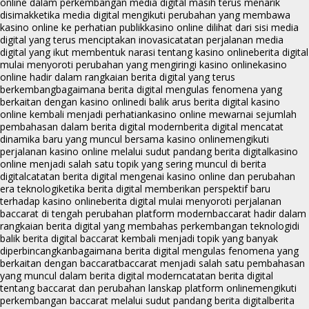
online dalam perkembangan media digital masih terus menarik
disimak
ketika media digital mengikuti perubahan yang membawa
kasino online ke perhatian publik
kasino online dilihat dari sisi media
digital yang terus menciptakan inovasi
catatan perjalanan media
digital yang ikut membentuk narasi tentang kasino online
berita digital
mulai menyoroti perubahan yang mengiringi kasino online
kasino
online hadir dalam rangkaian berita digital yang terus
berkembang
bagaimana berita digital mengulas fenomena yang
berkaitan dengan kasino online
di balik arus berita digital kasino
online kembali menjadi perhatian
kasino online mewarnai sejumlah
pembahasan dalam berita digital modern
berita digital mencatat
dinamika baru yang muncul bersama kasino online
mengikuti
perjalanan kasino online melalui sudut pandang berita digital
kasino
online menjadi salah satu topik yang sering muncul di berita
digital
catatan berita digital mengenai kasino online dan perubahan
era teknologi
ketika berita digital memberikan perspektif baru
terhadap kasino online
berita digital mulai menyoroti perjalanan
baccarat di tengah perubahan platform modern
baccarat hadir dalam
rangkaian berita digital yang membahas perkembangan teknologi
di
balik berita digital baccarat kembali menjadi topik yang banyak
diperbincangkan
bagaimana berita digital mengulas fenomena yang
berkaitan dengan baccarat
baccarat menjadi salah satu pembahasan
yang muncul dalam berita digital modern
catatan berita digital
tentang baccarat dan perubahan lanskap platform online
mengikuti
perkembangan baccarat melalui sudut pandang berita digital
berita