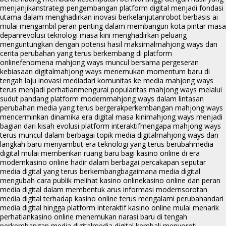
menjanjikan
strategi pengembangan platform digital menjadi fondasi
utama dalam menghadirkan inovasi berkelanjutan
robot berbasis ai
mulai mengambil peran penting dalam membangun kota pintar masa
depan
revolusi teknologi masa kini menghadirkan peluang
menguntungkan dengan potensi hasil maksimal
mahjong ways dan
cerita perubahan yang terus berkembang di platform
online
fenomena mahjong ways muncul bersama pergeseran
kebiasaan digital
mahjong ways menemukan momentum baru di
tengah laju inovasi media
dari komunitas ke media mahjong ways
terus menjadi perhatian
mengurai popularitas mahjong ways melalui
sudut pandang platform modern
mahjong ways dalam lintasan
perubahan media yang terus bergerak
perkembangan mahjong ways
mencerminkan dinamika era digital masa kini
mahjong ways menjadi
bagian dari kisah evolusi platform interaktif
mengapa mahjong ways
terus muncul dalam berbagai topik media digital
mahjong ways dan
langkah baru menyambut era teknologi yang terus berubah
media
digital mulai memberikan ruang baru bagi kasino online di era
modern
kasino online hadir dalam berbagai percakapan seputar
media digital yang terus berkembang
bagaimana media digital
mengubah cara publik melihat kasino online
kasino online dan peran
media digital dalam membentuk arus informasi modern
sorotan
media digital terhadap kasino online terus mengalami perubahan
dari
media digital hingga platform interaktif kasino online mulai menarik
perhatian
kasino online menemukan narasi baru di tengah
perkembangan media digital
media digital kembali menyoroti