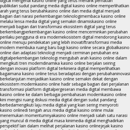
digital mengenai kasino online yang terus menarik perhatian
publik
dari sudut pandang media digital kasino online memperlihatkan
arah yang terus berubah
kasino online dan media digital menjadi
bagian dari narasi perkembangan teknologi
membaca kasino online
melalui lensa media digital yang semakin dinamis
kasino online
menjadi bagian dari transformasi ekosistem digital yang terus
berkembang
perkembangan kasino online mencerminkan perubahan
perilaku pengguna di era modern
ekosistem digital mendorong kasino
online menuju pendekatan yang lebih inovatif
transformasi media
modern membuka ruang baru bagi kasino online secara global
kasino
online dan adaptasi teknologi menjadi cerminan perubahan era
digital
perkembangan teknologi mengubah arah kasino online dalam
mengikuti tren modern
dinamika kasino online berjalan seiring
dengan inovasi platform digital terkini
era digital memperlihatkan
bagaimana kasino online terus beradaptasi dengan perubahan
inovasi
berkelanjutan menjadikan kasino online semakin dekat dengan
ekosistem modern
kasino online hadir sebagai bagian dari perjalanan
transformasi platform digital
pergeseran media digital membawa
kasino online ke dalam berbagai pembahasan modern
kasino online
kini mengisi ruang diskusi media digital dengan sudut pandang
berbeda
mengikuti laju media digital yang kian sering menyoroti
kasino online
di tengah arus media digital kasino online mulai
menemukan momentumnya
kasino online menjadi salah satu narasi
yang muncul di media digital masa kini
media digital menghadirkan
perspektif lain dalam melihat perjalanan kasino online
jejak kasino