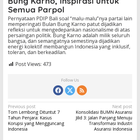
Bung Karno, Inspirasi untuk
Semua Parpol
Pernyataan PDIP Bali soal “malu-malu”nya partai lain
memperingati Bulan Bung Karno patut dijadikan
refleksi untuk mengedepankan nasionalisme di atas
persaingan politik. Bung Karno adalah milik seluruh
bangsa, dan semangatnya semestinya dijadikan
energi kolektif membangun Indonesia yang inklusif,
toleran, dan berkeadilan.
Post Views:
473
Follow Us
P
Previous post
Next post
Tom Lembong Dituntut 7
Konsolidasi BUMN Asuransi
o
Tahun Penjara: Kasus
Jilid 3: Jalan Panjang Menuju
s
Korupsi yang Mengguncang
Transformasi Industri
Indonesia
Asuransi Indonesia
t