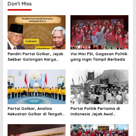
n
Don't Miss
a
v
i
g
a
t
Pendiri Partai Golkar, Jejak
Visi Misi PSI, Gagasan Politik
Sekber Golongan Karya
yang Ingin Tampil Berbeda
i
yang Mengubah Peta Politik
o
Indonesia
n
Partai Golkar, Analisis
Partai Politik Pertama di
Kekuatan Golkar di Tengah
Indonesia Jejak Awal
Persaingan Politik Indonesia
Kesadaran Politik Bangsa