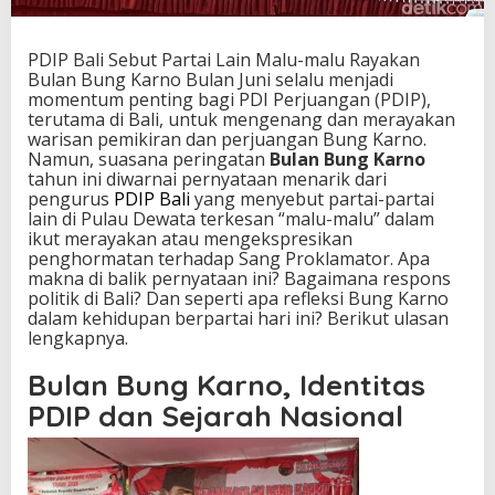
i
n
M
PDIP Bali Sebut Partai Lain Malu-malu Rayakan
a
Bulan Bung Karno Bulan Juni selalu menjadi
l
momentum penting bagi PDI Perjuangan (PDIP),
u
terutama di Bali, untuk mengenang dan merayakan
-
warisan pemikiran dan perjuangan Bung Karno.
m
Namun, suasana peringatan
Bulan Bung Karno
a
tahun ini diwarnai pernyataan menarik dari
l
pengurus
PDIP Bali
yang menyebut partai-partai
u
lain di Pulau Dewata terkesan “malu-malu” dalam
R
ikut merayakan atau mengekspresikan
a
penghormatan terhadap Sang Proklamator. Apa
y
makna di balik pernyataan ini? Bagaimana respons
a
politik di Bali? Dan seperti apa refleksi Bung Karno
k
dalam kehidupan berpartai hari ini? Berikut ulasan
a
lengkapnya.
n
B
Bulan Bung Karno, Identitas
u
PDIP dan Sejarah Nasional
l
a
n
B
u