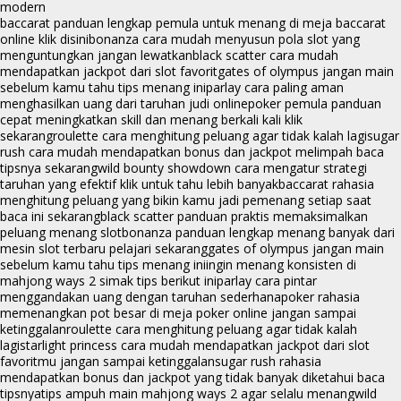
modern
baccarat panduan lengkap pemula untuk menang di meja baccarat
online klik disini
bonanza cara mudah menyusun pola slot yang
menguntungkan jangan lewatkan
black scatter cara mudah
mendapatkan jackpot dari slot favorit
gates of olympus jangan main
sebelum kamu tahu tips menang ini
parlay cara paling aman
menghasilkan uang dari taruhan judi online
poker pemula panduan
cepat meningkatkan skill dan menang berkali kali klik
sekarang
roulette cara menghitung peluang agar tidak kalah lagi
sugar
rush cara mudah mendapatkan bonus dan jackpot melimpah baca
tipsnya sekarang
wild bounty showdown cara mengatur strategi
taruhan yang efektif klik untuk tahu lebih banyak
baccarat rahasia
menghitung peluang yang bikin kamu jadi pemenang setiap saat
baca ini sekarang
black scatter panduan praktis memaksimalkan
peluang menang slot
bonanza panduan lengkap menang banyak dari
mesin slot terbaru pelajari sekarang
gates of olympus jangan main
sebelum kamu tahu tips menang ini
ingin menang konsisten di
mahjong ways 2 simak tips berikut ini
parlay cara pintar
menggandakan uang dengan taruhan sederhana
poker rahasia
memenangkan pot besar di meja poker online jangan sampai
ketinggalan
roulette cara menghitung peluang agar tidak kalah
lagi
starlight princess cara mudah mendapatkan jackpot dari slot
favoritmu jangan sampai ketinggalan
sugar rush rahasia
mendapatkan bonus dan jackpot yang tidak banyak diketahui baca
tipsnya
tips ampuh main mahjong ways 2 agar selalu menang
wild