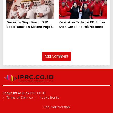
Gerindra Siap Bantu DJP
Kebijakan Terbaru PDIP dan
Sosialisasikan Sistem Pajak
Arah Gerak Politik Nasional
Terpusat Coretax
Add Comment
Copyright © 2025
IPRC.CO.ID
Terms of Service
Indeks Berita
Non AMP Version