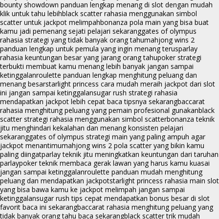
bounty showdown panduan lengkap menang di slot dengan mudah
klik untuk tahu lebih
black scatter rahasia menggunakan simbol
scatter untuk jackpot melimpah
bonanza pola main yang bisa buat
kamu jadi pemenang sejati pelajari sekarang
gates of olympus
rahasia strategi yang tidak banyak orang tahu
mahjong wins 2
panduan lengkap untuk pemula yang ingin menang terus
parlay
rahasia keuntungan besar yang jarang orang tahu
poker strategi
terbukti membuat kamu menang lebih banyak jangan sampai
ketinggalan
roulette panduan lengkap menghitung peluang dan
menang besar
starlight princess cara mudah meraih jackpot dari slot
ini jangan sampai ketinggalan
sugar rush strategi rahasia
mendapatkan jackpot lebih cepat baca tipsnya sekarang
baccarat
rahasia menghitung peluang yang pemain profesional gunakan
black
scatter strategi rahasia menggunakan simbol scatter
bonanza teknik
jitu menghindari kekalahan dan menang konsisten pelajari
sekarang
gates of olympus strategi main yang paling ampuh agar
jackpot menantimu
mahjong wins 2 pola scatter yang bikin kamu
paling diingat
parlay teknik jitu meningkatkan keuntungan dari taruhan
parlay
poker teknik membaca gerak lawan yang harus kamu kuasai
jangan sampai ketinggalan
roulette panduan mudah menghitung
peluang dan mendapatkan jackpot
starlight princess rahasia main slot
yang bisa bawa kamu ke jackpot melimpah jangan sampai
ketinggalan
sugar rush tips cepat mendapatkan bonus besar di slot
favorit baca ini sekarang
baccarat rahasia menghitung peluang yang
tidak banyak orang tahu baca sekarang
black scatter trik mudah