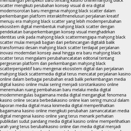
membangun perspektif baru tentang kasino online
mahjong black
scatter mengikuti perubahan konsep visual di era digital
modern
sorotan baru mengenai mahjong black scatter dalam
perkembangan platform interaktif
menelusuri perjalanan kreatif
menuju era mahjong black scatter yang lebih modern
perubahan
ekosistem digital membentuk mahjong black scatter dengan
pendekatan baru
perkembangan konsep visual menghadirkan
identitas unik pada mahjong black scatter
mengapa mahjong black
scatter mulai menjadi bagian dari perbincangan digital
di balik
transformasi desain mahjong black scatter terdapat perjalanan
inovasi modern
dari konsep awal hingga era baru mahjong black
scatter terus mengalami perubahan
catatan editorial tentang
pergeseran platform dan perkembangan mahjong black
scatter
perspektif baru mengenai ekosistem digital dan perjalanan
mahjong black scatter
media digital terus mencatat perjalanan kasino
online dalam berbagai perubahan era
di balik perkembangan media
digital kasino online mulai sering menjadi sorotan
kasino online
menemukan ruang pembahasan baru melalui media digital
modern
mengulas bagaimana media digital mengangkat fenomena
kasino online secara berbeda
kasino online kian sering muncul dalam
laporan media digital masa kini
media digital memperlihatkan
bagaimana kasino online mengikuti perubahan zaman
catatan media
digital mengenai kasino online yang terus menarik perhatian
publik
dari sudut pandang media digital kasino online memperlihatkan
arah yang terus berubah
kasino online dan media digital menjadi