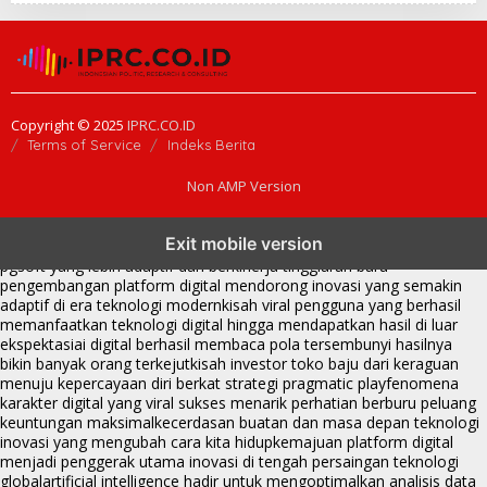
Copyright © 2025
IPRC.CO.ID
Terms of Service
Indeks Berita
Non AMP Version
transformasi digital pragmatic play menjadi inspirasi baru dalam
Exit mobile version
menghadirkan inovasi berkualitas
ai digital menjadi kunci analisis data
pgsoft yang lebih adaptif dan berkinerja tinggi
arah baru
pengembangan platform digital mendorong inovasi yang semakin
adaptif di era teknologi modern
kisah viral pengguna yang berhasil
memanfaatkan teknologi digital hingga mendapatkan hasil di luar
ekspektasi
ai digital berhasil membaca pola tersembunyi hasilnya
bikin banyak orang terkejut
kisah investor toko baju dari keraguan
menuju kepercayaan diri berkat strategi pragmatic play
fenomena
karakter digital yang viral sukses menarik perhatian berburu peluang
keuntungan maksimal
kecerdasan buatan dan masa depan teknologi
inovasi yang mengubah cara kita hidup
kemajuan platform digital
menjadi penggerak utama inovasi di tengah persaingan teknologi
global
artificial intelligence hadir untuk mengoptimalkan analisis data