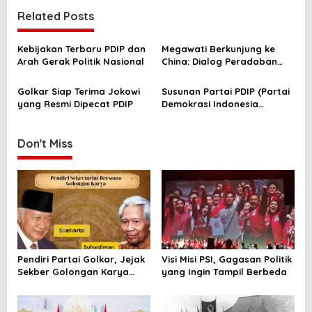
t
Related Posts
n
a
Kebijakan Terbaru PDIP dan
Megawati Berkunjung ke
v
Arah Gerak Politik Nasional
China: Dialog Peradaban
Dunia dan Diplomasi
i
Budaya
Golkar Siap Terima Jokowi
Susunan Partai PDIP (Partai
g
yang Resmi Dipecat PDIP
Demokrasi Indonesia
Perjuangan) per Juni 2025 !
a
t
Don't Miss
i
o
n
Pendiri Partai Golkar, Jejak
Visi Misi PSI, Gagasan Politik
Sekber Golongan Karya
yang Ingin Tampil Berbeda
yang Mengubah Peta Politik
Indonesia