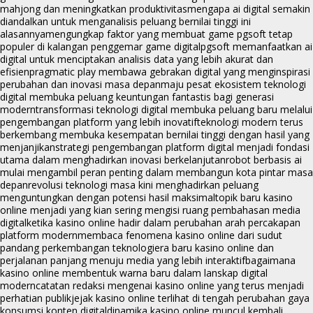
mahjong dan meningkatkan produktivitas
mengapa ai digital semakin
diandalkan untuk menganalisis peluang bernilai tinggi ini
alasannya
mengungkap faktor yang membuat game pgsoft tetap
populer di kalangan penggemar game digital
pgsoft memanfaatkan ai
digital untuk menciptakan analisis data yang lebih akurat dan
efisien
pragmatic play membawa gebrakan digital yang menginspirasi
perubahan dan inovasi masa depan
maju pesat ekosistem teknologi
digital membuka peluang keuntungan fantastis bagi generasi
modern
transformasi teknologi digital membuka peluang baru melalui
pengembangan platform yang lebih inovatif
teknologi modern terus
berkembang membuka kesempatan bernilai tinggi dengan hasil yang
menjanjikan
strategi pengembangan platform digital menjadi fondasi
utama dalam menghadirkan inovasi berkelanjutan
robot berbasis ai
mulai mengambil peran penting dalam membangun kota pintar masa
depan
revolusi teknologi masa kini menghadirkan peluang
menguntungkan dengan potensi hasil maksimal
topik baru kasino
online menjadi yang kian sering mengisi ruang pembahasan media
digital
ketika kasino online hadir dalam perubahan arah percakapan
platform modern
membaca fenomena kasino online dari sudut
pandang perkembangan teknologi
era baru kasino online dan
perjalanan panjang menuju media yang lebih interaktif
bagaimana
kasino online membentuk warna baru dalam lanskap digital
modern
catatan redaksi mengenai kasino online yang terus menjadi
perhatian publik
jejak kasino online terlihat di tengah perubahan gaya
konsumsi konten digital
dinamika kasino online muncul kembali