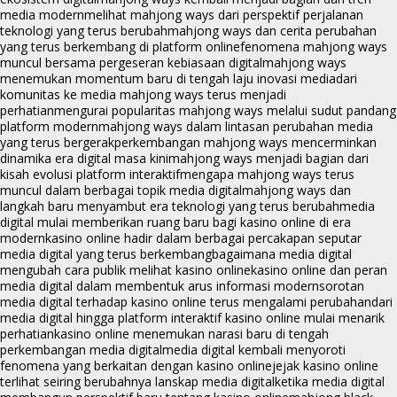
media modern
melihat mahjong ways dari perspektif perjalanan
teknologi yang terus berubah
mahjong ways dan cerita perubahan
yang terus berkembang di platform online
fenomena mahjong ways
muncul bersama pergeseran kebiasaan digital
mahjong ways
menemukan momentum baru di tengah laju inovasi media
dari
komunitas ke media mahjong ways terus menjadi
perhatian
mengurai popularitas mahjong ways melalui sudut pandang
platform modern
mahjong ways dalam lintasan perubahan media
yang terus bergerak
perkembangan mahjong ways mencerminkan
dinamika era digital masa kini
mahjong ways menjadi bagian dari
kisah evolusi platform interaktif
mengapa mahjong ways terus
muncul dalam berbagai topik media digital
mahjong ways dan
langkah baru menyambut era teknologi yang terus berubah
media
digital mulai memberikan ruang baru bagi kasino online di era
modern
kasino online hadir dalam berbagai percakapan seputar
media digital yang terus berkembang
bagaimana media digital
mengubah cara publik melihat kasino online
kasino online dan peran
media digital dalam membentuk arus informasi modern
sorotan
media digital terhadap kasino online terus mengalami perubahan
dari
media digital hingga platform interaktif kasino online mulai menarik
perhatian
kasino online menemukan narasi baru di tengah
perkembangan media digital
media digital kembali menyoroti
fenomena yang berkaitan dengan kasino online
jejak kasino online
terlihat seiring berubahnya lanskap media digital
ketika media digital