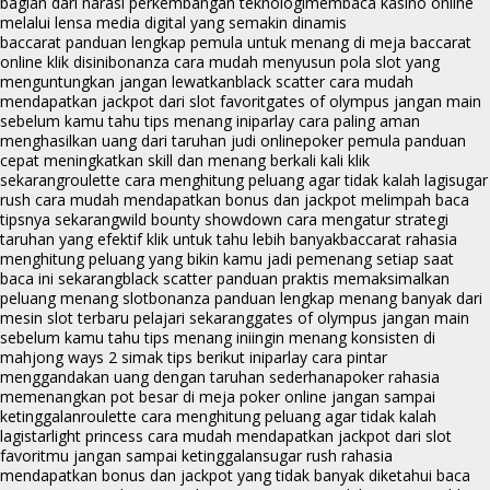
bagian dari narasi perkembangan teknologi
membaca kasino online
melalui lensa media digital yang semakin dinamis
baccarat panduan lengkap pemula untuk menang di meja baccarat
online klik disini
bonanza cara mudah menyusun pola slot yang
menguntungkan jangan lewatkan
black scatter cara mudah
mendapatkan jackpot dari slot favorit
gates of olympus jangan main
sebelum kamu tahu tips menang ini
parlay cara paling aman
menghasilkan uang dari taruhan judi online
poker pemula panduan
cepat meningkatkan skill dan menang berkali kali klik
sekarang
roulette cara menghitung peluang agar tidak kalah lagi
sugar
rush cara mudah mendapatkan bonus dan jackpot melimpah baca
tipsnya sekarang
wild bounty showdown cara mengatur strategi
taruhan yang efektif klik untuk tahu lebih banyak
baccarat rahasia
menghitung peluang yang bikin kamu jadi pemenang setiap saat
baca ini sekarang
black scatter panduan praktis memaksimalkan
peluang menang slot
bonanza panduan lengkap menang banyak dari
mesin slot terbaru pelajari sekarang
gates of olympus jangan main
sebelum kamu tahu tips menang ini
ingin menang konsisten di
mahjong ways 2 simak tips berikut ini
parlay cara pintar
menggandakan uang dengan taruhan sederhana
poker rahasia
memenangkan pot besar di meja poker online jangan sampai
ketinggalan
roulette cara menghitung peluang agar tidak kalah
lagi
starlight princess cara mudah mendapatkan jackpot dari slot
favoritmu jangan sampai ketinggalan
sugar rush rahasia
mendapatkan bonus dan jackpot yang tidak banyak diketahui baca