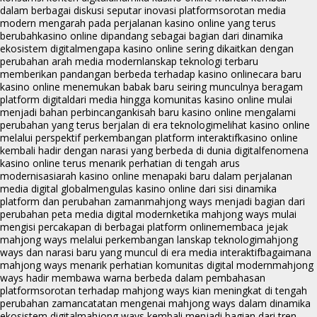
dalam berbagai diskusi seputar inovasi platform
sorotan media
modern mengarah pada perjalanan kasino online yang terus
berubah
kasino online dipandang sebagai bagian dari dinamika
ekosistem digital
mengapa kasino online sering dikaitkan dengan
perubahan arah media modern
lanskap teknologi terbaru
memberikan pandangan berbeda terhadap kasino online
cara baru
kasino online menemukan babak baru seiring munculnya beragam
platform digital
dari media hingga komunitas kasino online mulai
menjadi bahan perbincangan
kisah baru kasino online mengalami
perubahan yang terus berjalan di era teknologi
melihat kasino online
melalui perspektif perkembangan platform interaktif
kasino online
kembali hadir dengan narasi yang berbeda di dunia digital
fenomena
kasino online terus menarik perhatian di tengah arus
modernisasi
arah kasino online menapaki baru dalam perjalanan
media digital global
mengulas kasino online dari sisi dinamika
platform dan perubahan zaman
mahjong ways menjadi bagian dari
perubahan peta media digital modern
ketika mahjong ways mulai
mengisi percakapan di berbagai platform online
membaca jejak
mahjong ways melalui perkembangan lanskap teknologi
mahjong
ways dan narasi baru yang muncul di era media interaktif
bagaimana
mahjong ways menarik perhatian komunitas digital modern
mahjong
ways hadir membawa warna berbeda dalam pembahasan
platform
sorotan terhadap mahjong ways kian meningkat di tengah
perubahan zaman
catatan mengenai mahjong ways dalam dinamika
ekosistem digital
mahjong ways kembali menjadi bagian dari tren