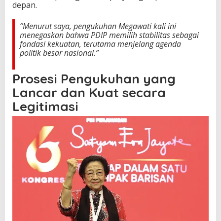
depan.
d
a
“Menurut saya, pengukuhan Megawati kali ini
n
menegaskan bahwa PDIP memilih stabilitas sebagai
A
fondasi kekuatan, terutama menjelang agenda
r
politik besar nasional.”
t
i
S
Prosesi Pengukuhan yang
t
r
Lancar dan Kuat secara
a
Legitimasi
t
e
g
i
s
b
a
g
i
P
a
r
t