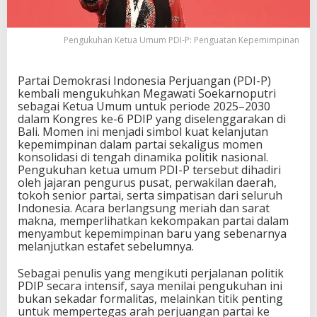
I
-
P
Pengukuhan Ketua Umum PDI-P: Penguatan Kepemimpinan
:
P
e
Partai Demokrasi Indonesia Perjuangan (PDI-P)
n
kembali mengukuhkan Megawati Soekarnoputri
g
sebagai Ketua Umum untuk periode 2025–2030
u
dalam Kongres ke-6 PDIP yang diselenggarakan di
a
Bali. Momen ini menjadi simbol kuat kelanjutan
t
kepemimpinan dalam partai sekaligus momen
a
konsolidasi di tengah dinamika politik nasional.
n
Pengukuhan ketua umum PDI-P tersebut dihadiri
K
oleh jajaran pengurus pusat, perwakilan daerah,
e
tokoh senior partai, serta simpatisan dari seluruh
p
Indonesia. Acara berlangsung meriah dan sarat
e
makna, memperlihatkan kekompakan partai dalam
m
menyambut kepemimpinan baru yang sebenarnya
i
melanjutkan estafet sebelumnya.
m
p
Sebagai penulis yang mengikuti perjalanan politik
i
PDIP secara intensif, saya menilai pengukuhan ini
n
bukan sekadar formalitas, melainkan titik penting
a
untuk mempertegas arah perjuangan partai ke
n