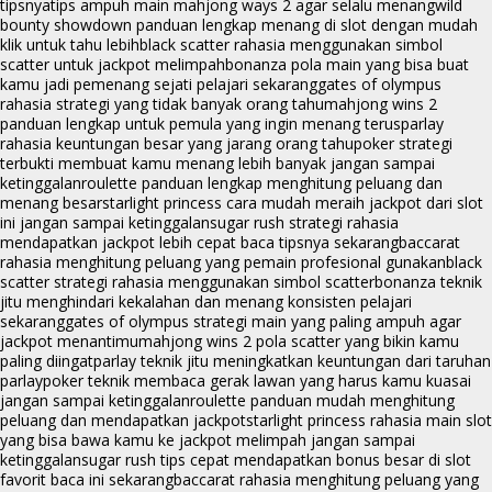
tipsnya
tips ampuh main mahjong ways 2 agar selalu menang
wild
bounty showdown panduan lengkap menang di slot dengan mudah
klik untuk tahu lebih
black scatter rahasia menggunakan simbol
scatter untuk jackpot melimpah
bonanza pola main yang bisa buat
kamu jadi pemenang sejati pelajari sekarang
gates of olympus
rahasia strategi yang tidak banyak orang tahu
mahjong wins 2
panduan lengkap untuk pemula yang ingin menang terus
parlay
rahasia keuntungan besar yang jarang orang tahu
poker strategi
terbukti membuat kamu menang lebih banyak jangan sampai
ketinggalan
roulette panduan lengkap menghitung peluang dan
menang besar
starlight princess cara mudah meraih jackpot dari slot
ini jangan sampai ketinggalan
sugar rush strategi rahasia
mendapatkan jackpot lebih cepat baca tipsnya sekarang
baccarat
rahasia menghitung peluang yang pemain profesional gunakan
black
scatter strategi rahasia menggunakan simbol scatter
bonanza teknik
jitu menghindari kekalahan dan menang konsisten pelajari
sekarang
gates of olympus strategi main yang paling ampuh agar
jackpot menantimu
mahjong wins 2 pola scatter yang bikin kamu
paling diingat
parlay teknik jitu meningkatkan keuntungan dari taruhan
parlay
poker teknik membaca gerak lawan yang harus kamu kuasai
jangan sampai ketinggalan
roulette panduan mudah menghitung
peluang dan mendapatkan jackpot
starlight princess rahasia main slot
yang bisa bawa kamu ke jackpot melimpah jangan sampai
ketinggalan
sugar rush tips cepat mendapatkan bonus besar di slot
favorit baca ini sekarang
baccarat rahasia menghitung peluang yang