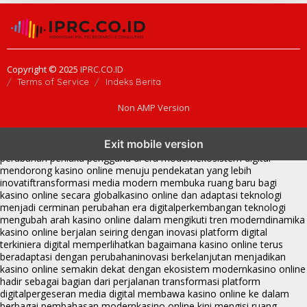
Copyright © 2025
IPRC.CO.ID
Terms of Service
Indeks Berita
Non AMP Version
kasino online menjadi bagian dari transformasi ekosistem digital
Exit mobile version
yang terus berkembang
perkembangan kasino online mencerminkan
perubahan perilaku pengguna di era modern
ekosistem digital
mendorong kasino online menuju pendekatan yang lebih
inovatif
transformasi media modern membuka ruang baru bagi
kasino online secara global
kasino online dan adaptasi teknologi
menjadi cerminan perubahan era digital
perkembangan teknologi
mengubah arah kasino online dalam mengikuti tren modern
dinamika
kasino online berjalan seiring dengan inovasi platform digital
terkini
era digital memperlihatkan bagaimana kasino online terus
beradaptasi dengan perubahan
inovasi berkelanjutan menjadikan
kasino online semakin dekat dengan ekosistem modern
kasino online
hadir sebagai bagian dari perjalanan transformasi platform
digital
pergeseran media digital membawa kasino online ke dalam
berbagai pembahasan modern
kasino online kini mengisi ruang