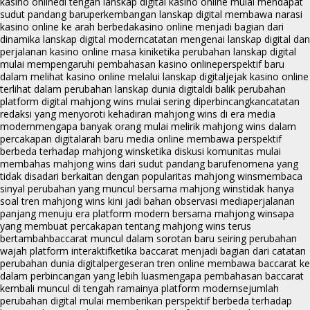
kasino online
di tengah lanskap digital kasino online mulai mendapat
sudut pandang baru
perkembangan lanskap digital membawa narasi
kasino online ke arah berbeda
kasino online menjadi bagian dari
dinamika lanskap digital modern
catatan mengenai lanskap digital dan
perjalanan kasino online masa kini
ketika perubahan lanskap digital
mulai mempengaruhi pembahasan kasino online
perspektif baru
dalam melihat kasino online melalui lanskap digital
jejak kasino online
terlihat dalam perubahan lanskap dunia digital
di balik perubahan
platform digital mahjong wins mulai sering diperbincangkan
catatan
redaksi yang menyoroti kehadiran mahjong wins di era media
modern
mengapa banyak orang mulai melirik mahjong wins dalam
percakapan digital
arah baru media online membawa perspektif
berbeda terhadap mahjong wins
ketika diskusi komunitas mulai
membahas mahjong wins dari sudut pandang baru
fenomena yang
tidak disadari berkaitan dengan popularitas mahjong wins
membaca
sinyal perubahan yang muncul bersama mahjong wins
tidak hanya
soal tren mahjong wins kini jadi bahan observasi media
perjalanan
panjang menuju era platform modern bersama mahjong wins
apa
yang membuat percakapan tentang mahjong wins terus
bertambah
baccarat muncul dalam sorotan baru seiring perubahan
wajah platform interaktif
ketika baccarat menjadi bagian dari catatan
perubahan dunia digital
pergeseran tren online membawa baccarat ke
dalam perbincangan yang lebih luas
mengapa pembahasan baccarat
kembali muncul di tengah ramainya platform modern
sejumlah
perubahan digital mulai memberikan perspektif berbeda terhadap