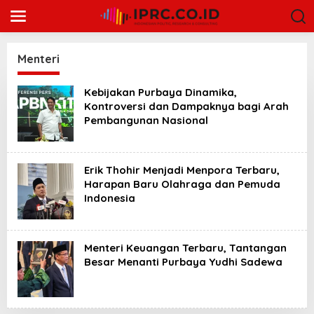
S
k
i
p
t
Menteri
o
c
Kebijakan Purbaya Dinamika,
o
n
Kontroversi dan Dampaknya bagi Arah
t
Pembangunan Nasional
e
n
t
Erik Thohir Menjadi Menpora Terbaru,
Harapan Baru Olahraga dan Pemuda
Indonesia
Menteri Keuangan Terbaru, Tantangan
Besar Menanti Purbaya Yudhi Sadewa