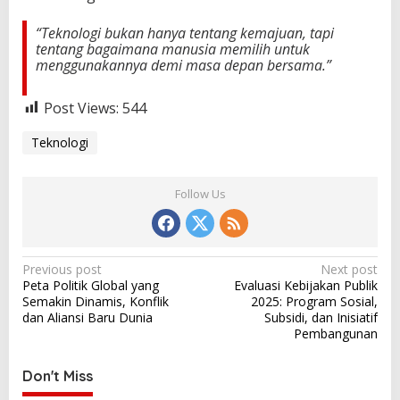
“Teknologi bukan hanya tentang kemajuan, tapi
tentang bagaimana manusia memilih untuk
menggunakannya demi masa depan bersama.”
Post Views:
544
Teknologi
Follow Us
P
Previous post
Next post
Peta Politik Global yang
Evaluasi Kebijakan Publik
o
Semakin Dinamis, Konflik
2025: Program Sosial,
s
dan Aliansi Baru Dunia
Subsidi, dan Inisiatif
Pembangunan
t
n
Don't Miss
a