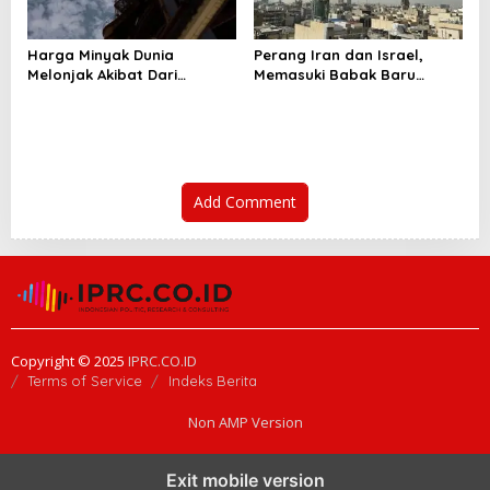
Harga Minyak Dunia
Perang Iran dan Israel,
Melonjak Akibat Dari
Memasuki Babak Baru
Penutupan Selat Hormuz
Ketegangan Regional yang
Kian Meluas
Add Comment
Copyright © 2025
IPRC.CO.ID
Terms of Service
Indeks Berita
Non AMP Version
kasino online menjadi bagian dari transformasi ekosistem digital
Exit mobile version
yang terus berkembang
perkembangan kasino online mencerminkan