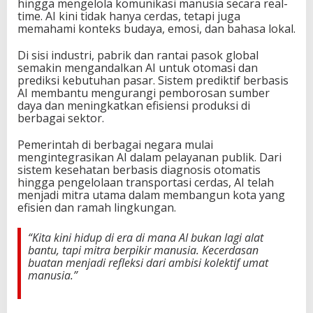
D
hingga mengelola komunikasi manusia secara real-
i
time. AI kini tidak hanya cerdas, tetapi juga
g
memahami konteks budaya, emosi, dan bahasa lokal.
i
t
Di sisi industri, pabrik dan rantai pasok global
a
semakin mengandalkan AI untuk otomasi dan
l
prediksi kebutuhan pasar. Sistem prediktif berbasis
AI membantu mengurangi pemborosan sumber
daya dan meningkatkan efisiensi produksi di
berbagai sektor.
Pemerintah di berbagai negara mulai
mengintegrasikan AI dalam pelayanan publik. Dari
sistem kesehatan berbasis diagnosis otomatis
hingga pengelolaan transportasi cerdas, AI telah
menjadi mitra utama dalam membangun kota yang
efisien dan ramah lingkungan.
“Kita kini hidup di era di mana AI bukan lagi alat
bantu, tapi mitra berpikir manusia. Kecerdasan
buatan menjadi refleksi dari ambisi kolektif umat
manusia.”