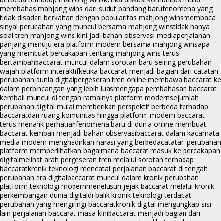
membahas mahjong wins dari sudut pandang baru
fenomena yang
tidak disadari berkaitan dengan popularitas mahjong wins
membaca
sinyal perubahan yang muncul bersama mahjong wins
tidak hanya
soal tren mahjong wins kini jadi bahan observasi media
perjalanan
panjang menuju era platform modern bersama mahjong wins
apa
yang membuat percakapan tentang mahjong wins terus
bertambah
baccarat muncul dalam sorotan baru seiring perubahan
wajah platform interaktif
ketika baccarat menjadi bagian dari catatan
perubahan dunia digital
pergeseran tren online membawa baccarat ke
dalam perbincangan yang lebih luas
mengapa pembahasan baccarat
kembali muncul di tengah ramainya platform modern
sejumlah
perubahan digital mulai memberikan perspektif berbeda terhadap
baccarat
dari ruang komunitas hingga platform modern baccarat
terus menarik perhatian
fenomena baru di dunia online membuat
baccarat kembali menjadi bahan observasi
baccarat dalam kacamata
media modern menghadirkan narasi yang berbeda
catatan perubahan
platform memperlihatkan bagaimana baccarat masuk ke percakapan
digital
melihat arah pergeseran tren melalui sorotan terhadap
baccarat
kronik teknologi mencatat perjalanan baccarat di tengah
perubahan era digital
baccarat muncul dalam kronik perubahan
platform teknologi modern
menelusuri jejak baccarat melalui kronik
perkembangan dunia digital
di balik kronik teknologi terdapat
perubahan yang mengiringi baccarat
kronik digital mengungkap sisi
lain perjalanan baccarat masa kini
baccarat menjadi bagian dari