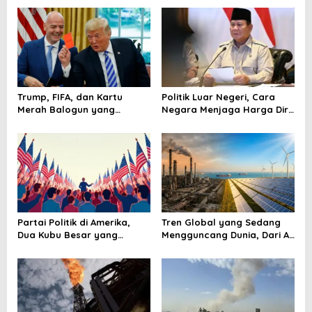
v
i
g
a
t
Trump, FIFA, dan Kartu
Politik Luar Negeri, Cara
Merah Balogun yang
Negara Menjaga Harga Diri
i
Mengguncang Panggung
di Panggung Dunia
o
Sepak Bola Dunia
n
Partai Politik di Amerika,
Tren Global yang Sedang
Dua Kubu Besar yang
Mengguncang Dunia, Dari AI
Menguasai Panggung
sampai Krisis Energi
Negeri Paman Sam