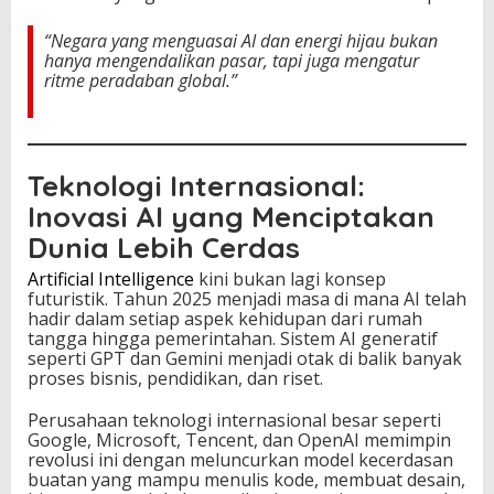
i
H
“Negara yang menguasai AI dan energi hijau bukan
i
hanya mengendalikan pasar, tapi juga mengatur
j
ritme peradaban global.”
a
u
,
d
a
Teknologi Internasional:
n
Inovasi AI yang Menciptakan
D
o
Dunia Lebih Cerdas
m
i
Artificial Intelligence
kini bukan lagi konsep
n
futuristik. Tahun 2025 menjadi masa di mana AI telah
a
hadir dalam setiap aspek kehidupan dari rumah
s
tangga hingga pemerintahan. Sistem AI generatif
i
seperti GPT dan Gemini menjadi otak di balik banyak
N
proses bisnis, pendidikan, dan riset.
e
g
Perusahaan teknologi internasional besar seperti
a
Google, Microsoft, Tencent, dan OpenAI memimpin
r
revolusi ini dengan meluncurkan model kecerdasan
a
buatan yang mampu menulis kode, membuat desain,