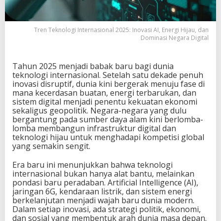
i
o
n
Tren Teknologi Internasional 2025: Inovasi AI, Energi Hijau, dan
a
Dominasi Negara Digital
l
2
0
Tahun 2025 menjadi babak baru bagi dunia
2
teknologi internasional. Setelah satu dekade penuh
5
inovasi disruptif, dunia kini bergerak menuju fase di
:
mana kecerdasan buatan, energi terbarukan, dan
I
sistem digital menjadi penentu kekuatan ekonomi
n
sekaligus geopolitik. Negara-negara yang dulu
o
bergantung pada sumber daya alam kini berlomba-
v
lomba membangun infrastruktur digital dan
a
teknologi hijau untuk menghadapi kompetisi global
s
yang semakin sengit.
i
A
Era baru ini menunjukkan bahwa teknologi
I
internasional bukan hanya alat bantu, melainkan
,
pondasi baru peradaban. Artificial Intelligence (AI),
E
jaringan 6G, kendaraan listrik, dan sistem energi
n
berkelanjutan menjadi wajah baru dunia modern.
e
Dalam setiap inovasi, ada strategi politik, ekonomi,
r
dan sosial yang membentuk arah dunia masa depan.
g