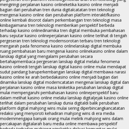
mengiringi perjalanan kasino online
ketika kasino online menjadi
bagian dari perubahan tren dunia digital
catatan tren teknologi
mengenai kasino online dan perubahan platform interaktif
kasino
online kembali disorot dalam perkembangan tren teknologi masa
kini
bagaimana tren teknologi memberikan perspektif berbeda
terhadap kasino online
dinamika tren digital membuka pembahasan
baru seputar kasino online
perjalanan kasino online terlihat di tengah
pergeseran tren teknologi modern
sorotan terbaru tren teknologi
mengarah pada fenomena kasino online
lanskap digital membuka
ruang pembahasan baru mengenai kasino online
kasino online dalam
lanskap digital yang mengalami perubahan secara
bertahap
membaca pergeseran lanskap digital melalui fenomena
kasino online
di tengah lanskap digital kasino online mulai mendapat
sudut pandang baru
perkembangan lanskap digital membawa narasi
kasino online ke arah berbeda
kasino online menjadi bagian dari
dinamika lanskap digital modern
catatan mengenai lanskap digital dan
perjalanan kasino online masa kini
ketika perubahan lanskap digital
mulai mempengaruhi pembahasan kasino online
perspektif baru
dalam melihat kasino online melalui lanskap digital
jejak kasino online
terlihat dalam perubahan lanskap dunia digital
di balik perubahan
platform digital mahjong wins mulai sering diperbincangkan
catatan
redaksi yang menyoroti kehadiran mahjong wins di era media
modern
mengapa banyak orang mulai melirik mahjong wins dalam
percakapan digital
arah baru media online membawa perspektif
berbeda terhadap mahjong wins
ketika diskusi komunitas mulai