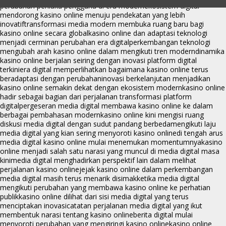
perubahan perilaku pengguna di era modern
ekosistem digital
mendorong kasino online menuju pendekatan yang lebih
inovatif
transformasi media modern membuka ruang baru bagi
kasino online secara global
kasino online dan adaptasi teknologi
menjadi cerminan perubahan era digital
perkembangan teknologi
mengubah arah kasino online dalam mengikuti tren modern
dinamika
kasino online berjalan seiring dengan inovasi platform digital
terkini
era digital memperlihatkan bagaimana kasino online terus
beradaptasi dengan perubahan
inovasi berkelanjutan menjadikan
kasino online semakin dekat dengan ekosistem modern
kasino online
hadir sebagai bagian dari perjalanan transformasi platform
digital
pergeseran media digital membawa kasino online ke dalam
berbagai pembahasan modern
kasino online kini mengisi ruang
diskusi media digital dengan sudut pandang berbeda
mengikuti laju
media digital yang kian sering menyoroti kasino online
di tengah arus
media digital kasino online mulai menemukan momentumnya
kasino
online menjadi salah satu narasi yang muncul di media digital masa
kini
media digital menghadirkan perspektif lain dalam melihat
perjalanan kasino online
jejak kasino online dalam perkembangan
media digital masih terus menarik disimak
ketika media digital
mengikuti perubahan yang membawa kasino online ke perhatian
publik
kasino online dilihat dari sisi media digital yang terus
menciptakan inovasi
catatan perjalanan media digital yang ikut
membentuk narasi tentang kasino online
berita digital mulai
menyoroti perubahan yang mengiringi kasino online
kasino online