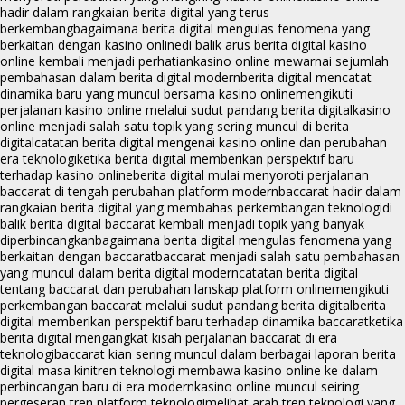
hadir dalam rangkaian berita digital yang terus
berkembang
bagaimana berita digital mengulas fenomena yang
berkaitan dengan kasino online
di balik arus berita digital kasino
online kembali menjadi perhatian
kasino online mewarnai sejumlah
pembahasan dalam berita digital modern
berita digital mencatat
dinamika baru yang muncul bersama kasino online
mengikuti
perjalanan kasino online melalui sudut pandang berita digital
kasino
online menjadi salah satu topik yang sering muncul di berita
digital
catatan berita digital mengenai kasino online dan perubahan
era teknologi
ketika berita digital memberikan perspektif baru
terhadap kasino online
berita digital mulai menyoroti perjalanan
baccarat di tengah perubahan platform modern
baccarat hadir dalam
rangkaian berita digital yang membahas perkembangan teknologi
di
balik berita digital baccarat kembali menjadi topik yang banyak
diperbincangkan
bagaimana berita digital mengulas fenomena yang
berkaitan dengan baccarat
baccarat menjadi salah satu pembahasan
yang muncul dalam berita digital modern
catatan berita digital
tentang baccarat dan perubahan lanskap platform online
mengikuti
perkembangan baccarat melalui sudut pandang berita digital
berita
digital memberikan perspektif baru terhadap dinamika baccarat
ketika
berita digital mengangkat kisah perjalanan baccarat di era
teknologi
baccarat kian sering muncul dalam berbagai laporan berita
digital masa kini
tren teknologi membawa kasino online ke dalam
perbincangan baru di era modern
kasino online muncul seiring
pergeseran tren platform teknologi
melihat arah tren teknologi yang