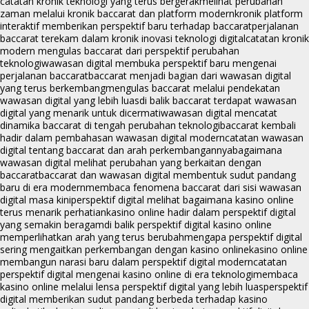
catatan kronik teknologi yang terus bergerak
melihat perubahan
zaman melalui kronik baccarat dan platform modern
kronik platform
interaktif memberikan perspektif baru terhadap baccarat
perjalanan
baccarat terekam dalam kronik inovasi teknologi digital
catatan kronik
modern mengulas baccarat dari perspektif perubahan
teknologi
wawasan digital membuka perspektif baru mengenai
perjalanan baccarat
baccarat menjadi bagian dari wawasan digital
yang terus berkembang
mengulas baccarat melalui pendekatan
wawasan digital yang lebih luas
di balik baccarat terdapat wawasan
digital yang menarik untuk dicermati
wawasan digital mencatat
dinamika baccarat di tengah perubahan teknologi
baccarat kembali
hadir dalam pembahasan wawasan digital modern
catatan wawasan
digital tentang baccarat dan arah perkembangannya
bagaimana
wawasan digital melihat perubahan yang berkaitan dengan
baccarat
baccarat dan wawasan digital membentuk sudut pandang
baru di era modern
membaca fenomena baccarat dari sisi wawasan
digital masa kini
perspektif digital melihat bagaimana kasino online
terus menarik perhatian
kasino online hadir dalam perspektif digital
yang semakin beragam
di balik perspektif digital kasino online
memperlihatkan arah yang terus berubah
mengapa perspektif digital
sering mengaitkan perkembangan dengan kasino online
kasino online
membangun narasi baru dalam perspektif digital modern
catatan
perspektif digital mengenai kasino online di era teknologi
membaca
kasino online melalui lensa perspektif digital yang lebih luas
perspektif
digital memberikan sudut pandang berbeda terhadap kasino