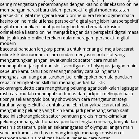
sering mengaitkan perkembangan dengan kasino online
kasino online
membangun narasi baru dalam perspektif digital modern
catatan
perspektif digital mengenai kasino online di era teknologi
membaca
kasino online melalui lensa perspektif digital yang lebih luas
perspektif
digital memberikan sudut pandang berbeda terhadap kasino
online
ketika kasino online menjadi bagian dari perspektif digital masa
kini
jejak kasino online terekam dalam beragam perspektif digital
modern
baccarat panduan lengkap pemula untuk menang di meja baccarat
online klik disini
bonanza cara mudah menyusun pola slot yang
menguntungkan jangan lewatkan
black scatter cara mudah
mendapatkan jackpot dari slot favorit
gates of olympus jangan main
sebelum kamu tahu tips menang ini
parlay cara paling aman
menghasilkan uang dari taruhan judi online
poker pemula panduan
cepat meningkatkan skill dan menang berkali kali klik
sekarang
roulette cara menghitung peluang agar tidak kalah lagi
sugar
rush cara mudah mendapatkan bonus dan jackpot melimpah baca
tipsnya sekarang
wild bounty showdown cara mengatur strategi
taruhan yang efektif klik untuk tahu lebih banyak
baccarat rahasia
menghitung peluang yang bikin kamu jadi pemenang setiap saat
baca ini sekarang
black scatter panduan praktis memaksimalkan
peluang menang slot
bonanza panduan lengkap menang banyak dari
mesin slot terbaru pelajari sekarang
gates of olympus jangan main
sebelum kamu tahu tips menang ini
ingin menang konsisten di
mahjong ways 2 simak tips berikut ini
parlay cara pintar