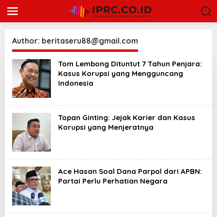
S
k
i
p
t
Author:
beritaseru88@gmail.com
o
c
Tom Lembong Dituntut 7 Tahun Penjara:
o
n
Kasus Korupsi yang Mengguncang
t
Indonesia
e
n
t
Topan Ginting: Jejak Karier dan Kasus
Korupsi yang Menjeratnya
Ace Hasan Soal Dana Parpol dari APBN:
Partai Perlu Perhatian Negara