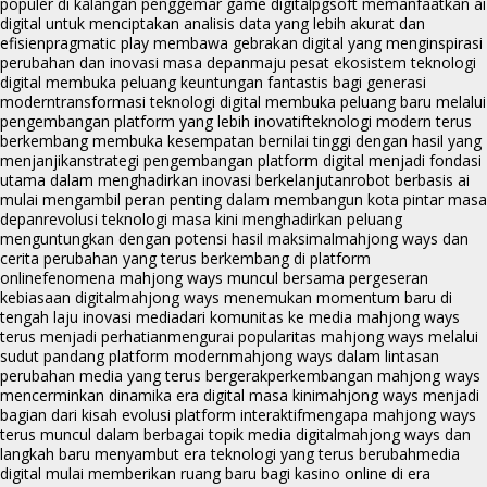
populer di kalangan penggemar game digital
pgsoft memanfaatkan ai
digital untuk menciptakan analisis data yang lebih akurat dan
efisien
pragmatic play membawa gebrakan digital yang menginspirasi
perubahan dan inovasi masa depan
maju pesat ekosistem teknologi
digital membuka peluang keuntungan fantastis bagi generasi
modern
transformasi teknologi digital membuka peluang baru melalui
pengembangan platform yang lebih inovatif
teknologi modern terus
berkembang membuka kesempatan bernilai tinggi dengan hasil yang
menjanjikan
strategi pengembangan platform digital menjadi fondasi
utama dalam menghadirkan inovasi berkelanjutan
robot berbasis ai
mulai mengambil peran penting dalam membangun kota pintar masa
depan
revolusi teknologi masa kini menghadirkan peluang
menguntungkan dengan potensi hasil maksimal
mahjong ways dan
cerita perubahan yang terus berkembang di platform
online
fenomena mahjong ways muncul bersama pergeseran
kebiasaan digital
mahjong ways menemukan momentum baru di
tengah laju inovasi media
dari komunitas ke media mahjong ways
terus menjadi perhatian
mengurai popularitas mahjong ways melalui
sudut pandang platform modern
mahjong ways dalam lintasan
perubahan media yang terus bergerak
perkembangan mahjong ways
mencerminkan dinamika era digital masa kini
mahjong ways menjadi
bagian dari kisah evolusi platform interaktif
mengapa mahjong ways
terus muncul dalam berbagai topik media digital
mahjong ways dan
langkah baru menyambut era teknologi yang terus berubah
media
digital mulai memberikan ruang baru bagi kasino online di era