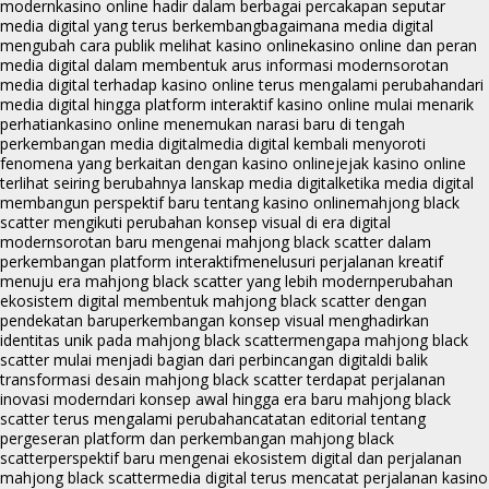
modern
kasino online hadir dalam berbagai percakapan seputar
media digital yang terus berkembang
bagaimana media digital
mengubah cara publik melihat kasino online
kasino online dan peran
media digital dalam membentuk arus informasi modern
sorotan
media digital terhadap kasino online terus mengalami perubahan
dari
media digital hingga platform interaktif kasino online mulai menarik
perhatian
kasino online menemukan narasi baru di tengah
perkembangan media digital
media digital kembali menyoroti
fenomena yang berkaitan dengan kasino online
jejak kasino online
terlihat seiring berubahnya lanskap media digital
ketika media digital
membangun perspektif baru tentang kasino online
mahjong black
scatter mengikuti perubahan konsep visual di era digital
modern
sorotan baru mengenai mahjong black scatter dalam
perkembangan platform interaktif
menelusuri perjalanan kreatif
menuju era mahjong black scatter yang lebih modern
perubahan
ekosistem digital membentuk mahjong black scatter dengan
pendekatan baru
perkembangan konsep visual menghadirkan
identitas unik pada mahjong black scatter
mengapa mahjong black
scatter mulai menjadi bagian dari perbincangan digital
di balik
transformasi desain mahjong black scatter terdapat perjalanan
inovasi modern
dari konsep awal hingga era baru mahjong black
scatter terus mengalami perubahan
catatan editorial tentang
pergeseran platform dan perkembangan mahjong black
scatter
perspektif baru mengenai ekosistem digital dan perjalanan
mahjong black scatter
media digital terus mencatat perjalanan kasino