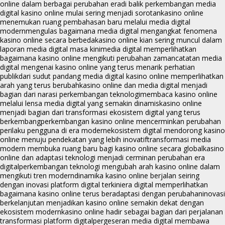
online dalam berbagai perubahan era
di balik perkembangan media
digital kasino online mulai sering menjadi sorotan
kasino online
menemukan ruang pembahasan baru melalui media digital
modern
mengulas bagaimana media digital mengangkat fenomena
kasino online secara berbeda
kasino online kian sering muncul dalam
laporan media digital masa kini
media digital memperlihatkan
bagaimana kasino online mengikuti perubahan zaman
catatan media
digital mengenai kasino online yang terus menarik perhatian
publik
dari sudut pandang media digital kasino online memperlihatkan
arah yang terus berubah
kasino online dan media digital menjadi
bagian dari narasi perkembangan teknologi
membaca kasino online
melalui lensa media digital yang semakin dinamis
kasino online
menjadi bagian dari transformasi ekosistem digital yang terus
berkembang
perkembangan kasino online mencerminkan perubahan
perilaku pengguna di era modern
ekosistem digital mendorong kasino
online menuju pendekatan yang lebih inovatif
transformasi media
modern membuka ruang baru bagi kasino online secara global
kasino
online dan adaptasi teknologi menjadi cerminan perubahan era
digital
perkembangan teknologi mengubah arah kasino online dalam
mengikuti tren modern
dinamika kasino online berjalan seiring
dengan inovasi platform digital terkini
era digital memperlihatkan
bagaimana kasino online terus beradaptasi dengan perubahan
inovasi
berkelanjutan menjadikan kasino online semakin dekat dengan
ekosistem modern
kasino online hadir sebagai bagian dari perjalanan
transformasi platform digital
pergeseran media digital membawa