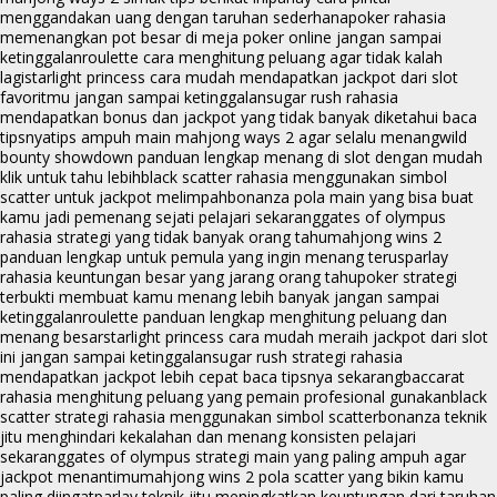
menggandakan uang dengan taruhan sederhana
poker rahasia
memenangkan pot besar di meja poker online jangan sampai
ketinggalan
roulette cara menghitung peluang agar tidak kalah
lagi
starlight princess cara mudah mendapatkan jackpot dari slot
favoritmu jangan sampai ketinggalan
sugar rush rahasia
mendapatkan bonus dan jackpot yang tidak banyak diketahui baca
tipsnya
tips ampuh main mahjong ways 2 agar selalu menang
wild
bounty showdown panduan lengkap menang di slot dengan mudah
klik untuk tahu lebih
black scatter rahasia menggunakan simbol
scatter untuk jackpot melimpah
bonanza pola main yang bisa buat
kamu jadi pemenang sejati pelajari sekarang
gates of olympus
rahasia strategi yang tidak banyak orang tahu
mahjong wins 2
panduan lengkap untuk pemula yang ingin menang terus
parlay
rahasia keuntungan besar yang jarang orang tahu
poker strategi
terbukti membuat kamu menang lebih banyak jangan sampai
ketinggalan
roulette panduan lengkap menghitung peluang dan
menang besar
starlight princess cara mudah meraih jackpot dari slot
ini jangan sampai ketinggalan
sugar rush strategi rahasia
mendapatkan jackpot lebih cepat baca tipsnya sekarang
baccarat
rahasia menghitung peluang yang pemain profesional gunakan
black
scatter strategi rahasia menggunakan simbol scatter
bonanza teknik
jitu menghindari kekalahan dan menang konsisten pelajari
sekarang
gates of olympus strategi main yang paling ampuh agar
jackpot menantimu
mahjong wins 2 pola scatter yang bikin kamu
paling diingat
parlay teknik jitu meningkatkan keuntungan dari taruhan