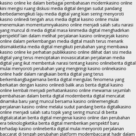
kasino online ke dalam berbagai pembahasan modern
kasino online
kini mengisi ruang diskusi media digital dengan sudut pandang
berbeda
mengikuti laju media digital yang kian sering menyoroti
kasino online
di tengah arus media digital kasino online mulai
menemukan momentumnya
kasino online menjadi salah satu narasi
yang muncul di media digital masa kini
media digital menghadirkan
perspektif lain dalam melihat perjalanan kasino online
jejak kasino
online dalam perkembangan media digital masih terus menarik
disimak
ketika media digital mengikuti perubahan yang membawa
kasino online ke perhatian publik
kasino online dilihat dari sisi media
digital yang terus menciptakan inovasi
catatan perjalanan media
digital yang ikut membentuk narasi tentang kasino online
berita digital
mulai menyoroti perubahan yang mengiringi kasino online
kasino
online hadir dalam rangkaian berita digital yang terus
berkembang
bagaimana berita digital mengulas fenomena yang
berkaitan dengan kasino online
di balik arus berita digital kasino
online kembali menjadi perhatian
kasino online mewarnai sejumlah
pembahasan dalam berita digital modern
berita digital mencatat
dinamika baru yang muncul bersama kasino online
mengikuti
perjalanan kasino online melalui sudut pandang berita digital
kasino
online menjadi salah satu topik yang sering muncul di berita
digital
catatan berita digital mengenai kasino online dan perubahan
era teknologi
ketika berita digital memberikan perspektif baru
terhadap kasino online
berita digital mulai menyoroti perjalanan
baccarat di tengah perubahan platform modern
baccarat hadir dalam