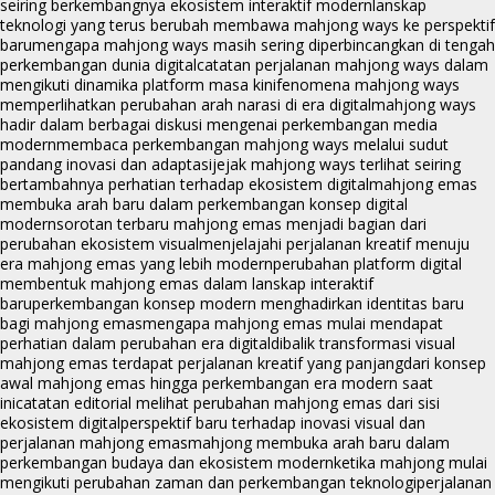
seiring berkembangnya ekosistem interaktif modern
lanskap
teknologi yang terus berubah membawa mahjong ways ke perspektif
baru
mengapa mahjong ways masih sering diperbincangkan di tengah
perkembangan dunia digital
catatan perjalanan mahjong ways dalam
mengikuti dinamika platform masa kini
fenomena mahjong ways
memperlihatkan perubahan arah narasi di era digital
mahjong ways
hadir dalam berbagai diskusi mengenai perkembangan media
modern
membaca perkembangan mahjong ways melalui sudut
pandang inovasi dan adaptasi
jejak mahjong ways terlihat seiring
bertambahnya perhatian terhadap ekosistem digital
mahjong emas
membuka arah baru dalam perkembangan konsep digital
modern
sorotan terbaru mahjong emas menjadi bagian dari
perubahan ekosistem visual
menjelajahi perjalanan kreatif menuju
era mahjong emas yang lebih modern
perubahan platform digital
membentuk mahjong emas dalam lanskap interaktif
baru
perkembangan konsep modern menghadirkan identitas baru
bagi mahjong emas
mengapa mahjong emas mulai mendapat
perhatian dalam perubahan era digital
dibalik transformasi visual
mahjong emas terdapat perjalanan kreatif yang panjang
dari konsep
awal mahjong emas hingga perkembangan era modern saat
ini
catatan editorial melihat perubahan mahjong emas dari sisi
ekosistem digital
perspektif baru terhadap inovasi visual dan
perjalanan mahjong emas
mahjong membuka arah baru dalam
perkembangan budaya dan ekosistem modern
ketika mahjong mulai
mengikuti perubahan zaman dan perkembangan teknologi
perjalanan