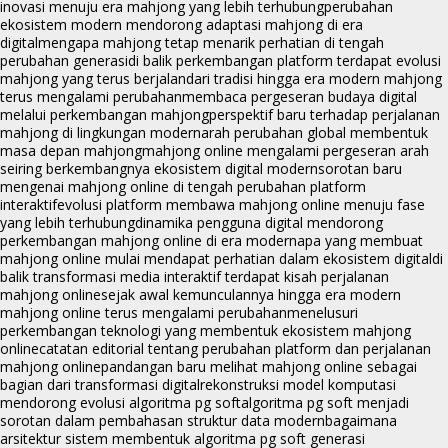
inovasi menuju era mahjong yang lebih terhubung
perubahan
ekosistem modern mendorong adaptasi mahjong di era
digital
mengapa mahjong tetap menarik perhatian di tengah
perubahan generasi
di balik perkembangan platform terdapat evolusi
mahjong yang terus berjalan
dari tradisi hingga era modern mahjong
terus mengalami perubahan
membaca pergeseran budaya digital
melalui perkembangan mahjong
perspektif baru terhadap perjalanan
mahjong di lingkungan modern
arah perubahan global membentuk
masa depan mahjong
mahjong online mengalami pergeseran arah
seiring berkembangnya ekosistem digital modern
sorotan baru
mengenai mahjong online di tengah perubahan platform
interaktif
evolusi platform membawa mahjong online menuju fase
yang lebih terhubung
dinamika pengguna digital mendorong
perkembangan mahjong online di era modern
apa yang membuat
mahjong online mulai mendapat perhatian dalam ekosistem digital
di
balik transformasi media interaktif terdapat kisah perjalanan
mahjong online
sejak awal kemunculannya hingga era modern
mahjong online terus mengalami perubahan
menelusuri
perkembangan teknologi yang membentuk ekosistem mahjong
online
catatan editorial tentang perubahan platform dan perjalanan
mahjong online
pandangan baru melihat mahjong online sebagai
bagian dari transformasi digital
rekonstruksi model komputasi
mendorong evolusi algoritma pg soft
algoritma pg soft menjadi
sorotan dalam pembahasan struktur data modern
bagaimana
arsitektur sistem membentuk algoritma pg soft generasi