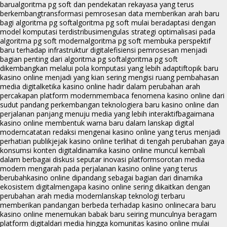
baru
algoritma pg soft dan pendekatan rekayasa yang terus
berkembang
transformasi pemrosesan data memberikan arah baru
bagi algoritma pg soft
algoritma pg soft mulai beradaptasi dengan
model komputasi terdistribusi
mengulas strategi optimalisasi pada
algoritma pg soft modern
algoritma pg soft membuka perspektif
baru terhadap infrastruktur digital
efisiensi pemrosesan menjadi
bagian penting dari algoritma pg soft
algoritma pg soft
dikembangkan melalui pola komputasi yang lebih adaptif
topik baru
kasino online menjadi yang kian sering mengisi ruang pembahasan
media digital
ketika kasino online hadir dalam perubahan arah
percakapan platform modern
membaca fenomena kasino online dari
sudut pandang perkembangan teknologi
era baru kasino online dan
perjalanan panjang menuju media yang lebih interaktif
bagaimana
kasino online membentuk warna baru dalam lanskap digital
modern
catatan redaksi mengenai kasino online yang terus menjadi
perhatian publik
jejak kasino online terlihat di tengah perubahan gaya
konsumsi konten digital
dinamika kasino online muncul kembali
dalam berbagai diskusi seputar inovasi platform
sorotan media
modern mengarah pada perjalanan kasino online yang terus
berubah
kasino online dipandang sebagai bagian dari dinamika
ekosistem digital
mengapa kasino online sering dikaitkan dengan
perubahan arah media modern
lanskap teknologi terbaru
memberikan pandangan berbeda terhadap kasino online
cara baru
kasino online menemukan babak baru seiring munculnya beragam
platform digital
dari media hingga komunitas kasino online mulai