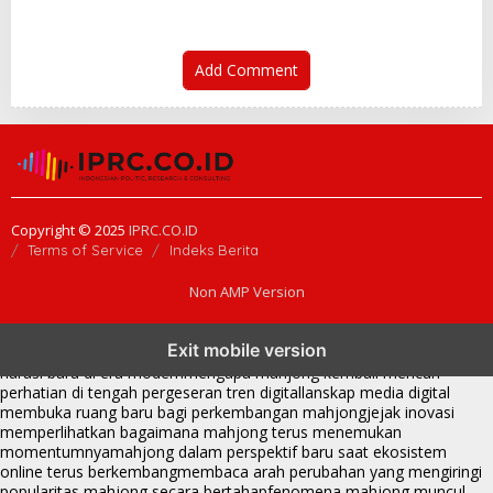
Add Comment
Copyright © 2025
IPRC.CO.ID
Terms of Service
Indeks Berita
Non AMP Version
mahjong menjadi sorotan dalam perubahan pola interaksi digital
Exit mobile version
masa kini
dari komunitas hingga platform mahjong membangun
narasi baru di era modern
mengapa mahjong kembali mencuri
perhatian di tengah pergeseran tren digital
lanskap media digital
membuka ruang baru bagi perkembangan mahjong
jejak inovasi
memperlihatkan bagaimana mahjong terus menemukan
momentumnya
mahjong dalam perspektif baru saat ekosistem
online terus berkembang
membaca arah perubahan yang mengiringi
popularitas mahjong secara bertahap
fenomena mahjong muncul