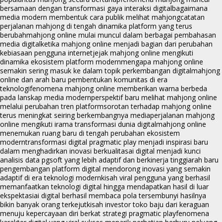
bersamaan dengan transformasi gaya interaksi digital
bagaimana
media modern membentuk cara publik melihat mahjong
catatan
perjalanan mahjong di tengah dinamika platform yang terus
berubah
mahjong online mulai muncul dalam berbagai pembahasan
media digital
ketika mahjong online menjadi bagian dari perubahan
kebiasaan pengguna internet
jejak mahjong online mengikuti
dinamika ekosistem platform modern
mengapa mahjong online
semakin sering masuk ke dalam topik perkembangan digital
mahjong
online dan arah baru pembentukan komunitas di era
teknologi
fenomena mahjong online memberikan warna berbeda
pada lanskap media modern
perspektif baru melihat mahjong online
melalui perubahan tren platform
sorotan terhadap mahjong online
terus meningkat seiring berkembangnya media
perjalanan mahjong
online mengikuti irama transformasi dunia digital
mahjong online
menemukan ruang baru di tengah perubahan ekosistem
modern
transformasi digital pragmatic play menjadi inspirasi baru
dalam menghadirkan inovasi berkualitas
ai digital menjadi kunci
analisis data pgsoft yang lebih adaptif dan berkinerja tinggi
arah baru
pengembangan platform digital mendorong inovasi yang semakin
adaptif di era teknologi modern
kisah viral pengguna yang berhasil
memanfaatkan teknologi digital hingga mendapatkan hasil di luar
ekspektasi
ai digital berhasil membaca pola tersembunyi hasilnya
bikin banyak orang terkejut
kisah investor toko baju dari keraguan
menuju kepercayaan diri berkat strategi pragmatic play
fenomena