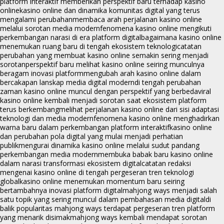
platform interaktif memberikan perspektif baru terhadap kasino
online
kasino online dan dinamika komunitas digital yang terus
mengalami perubahan
membaca arah perjalanan kasino online
melalui sorotan media modern
fenomena kasino online mengikuti
perkembangan narasi di era platform digital
bagaimana kasino online
menemukan ruang baru di tengah ekosistem teknologi
catatan
perubahan yang membuat kasino online semakin sering menjadi
sorotan
perspektif baru melihat kasino online seiring munculnya
beragam inovasi platform
mengubah arah kasino online dalam
bercakapan lanskap media digital modern
di tengah perubahan
zaman kasino online muncul dengan perspektif yang berbeda
viral
kasino online kembali menjadi sorotan saat ekosistem platform
terus berkembang
melihat perjalanan kasino online dari sisi adaptasi
teknologi dan media modern
fenomena kasino online menghadirkan
warna baru dalam perkembangan platform interaktif
kasino online
dan perubahan pola digital yang mulai menjadi perhatian
publik
mengurai dinamika kasino online melalui sudut pandang
perkembangan media modern
membuka babak baru kasino online
dalam narasi transformasi ekosistem digital
catatan redaksi
mengenai kasino online di tengah pergeseran tren teknologi
global
kasino online menemukan momentum baru seiring
bertambahnya inovasi platform digital
mahjong ways menjadi salah
satu topik yang sering muncul dalam pembahasan media digital
di
balik popularitas mahjong ways terdapat pergeseran tren platform
yang menarik disimak
mahjong ways kembali mendapat sorotan