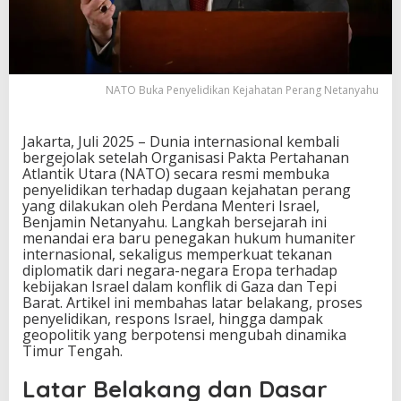
e
j
a
h
a
NATO Buka Penyelidikan Kejahatan Perang Netanyahu
t
a
n
Jakarta, Juli 2025 – Dunia internasional kembali
P
bergejolak setelah Organisasi Pakta Pertahanan
e
Atlantik Utara (NATO) secara resmi membuka
r
penyelidikan terhadap dugaan kejahatan perang
a
yang dilakukan oleh Perdana Menteri Israel,
n
Benjamin Netanyahu. Langkah bersejarah ini
g
menandai era baru penegakan hukum humaniter
N
internasional, sekaligus memperkuat tekanan
e
diplomatik dari negara-negara Eropa terhadap
t
kebijakan Israel dalam konflik di Gaza dan Tepi
a
Barat. Artikel ini membahas latar belakang, proses
n
penyelidikan, respons Israel, hingga dampak
y
geopolitik yang berpotensi mengubah dinamika
a
Timur Tengah.
h
u
Latar Belakang dan Dasar
,
T