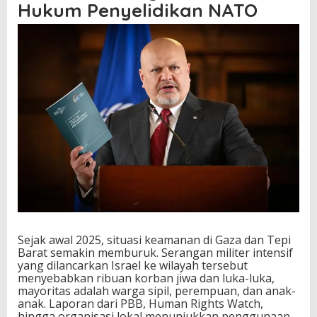
Hukum Penyelidikan NATO
e
k
a
n
a
n
I
n
t
e
r
n
a
s
i
o
n
a
Sejak awal 2025, situasi keamanan di Gaza dan Tepi
l
Barat semakin memburuk. Serangan militer intensif
M
yang dilancarkan Israel ke wilayah tersebut
e
menyebabkan ribuan korban jiwa dan luka-luka,
n
mayoritas adalah warga sipil, perempuan, dan anak-
g
anak. Laporan dari PBB, Human Rights Watch,
u
hingga organisasi lokal menunjukkan penggunaan