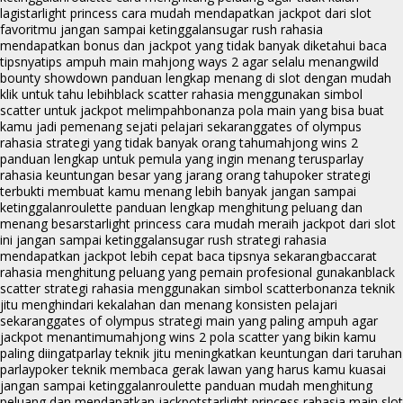
lagi
starlight princess cara mudah mendapatkan jackpot dari slot
favoritmu jangan sampai ketinggalan
sugar rush rahasia
mendapatkan bonus dan jackpot yang tidak banyak diketahui baca
tipsnya
tips ampuh main mahjong ways 2 agar selalu menang
wild
bounty showdown panduan lengkap menang di slot dengan mudah
klik untuk tahu lebih
black scatter rahasia menggunakan simbol
scatter untuk jackpot melimpah
bonanza pola main yang bisa buat
kamu jadi pemenang sejati pelajari sekarang
gates of olympus
rahasia strategi yang tidak banyak orang tahu
mahjong wins 2
panduan lengkap untuk pemula yang ingin menang terus
parlay
rahasia keuntungan besar yang jarang orang tahu
poker strategi
terbukti membuat kamu menang lebih banyak jangan sampai
ketinggalan
roulette panduan lengkap menghitung peluang dan
menang besar
starlight princess cara mudah meraih jackpot dari slot
ini jangan sampai ketinggalan
sugar rush strategi rahasia
mendapatkan jackpot lebih cepat baca tipsnya sekarang
baccarat
rahasia menghitung peluang yang pemain profesional gunakan
black
scatter strategi rahasia menggunakan simbol scatter
bonanza teknik
jitu menghindari kekalahan dan menang konsisten pelajari
sekarang
gates of olympus strategi main yang paling ampuh agar
jackpot menantimu
mahjong wins 2 pola scatter yang bikin kamu
paling diingat
parlay teknik jitu meningkatkan keuntungan dari taruhan
parlay
poker teknik membaca gerak lawan yang harus kamu kuasai
jangan sampai ketinggalan
roulette panduan mudah menghitung
peluang dan mendapatkan jackpot
starlight princess rahasia main slot