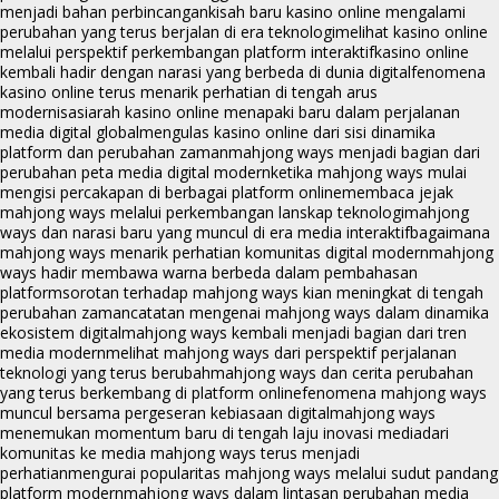
menjadi bahan perbincangan
kisah baru kasino online mengalami
perubahan yang terus berjalan di era teknologi
melihat kasino online
melalui perspektif perkembangan platform interaktif
kasino online
kembali hadir dengan narasi yang berbeda di dunia digital
fenomena
kasino online terus menarik perhatian di tengah arus
modernisasi
arah kasino online menapaki baru dalam perjalanan
media digital global
mengulas kasino online dari sisi dinamika
platform dan perubahan zaman
mahjong ways menjadi bagian dari
perubahan peta media digital modern
ketika mahjong ways mulai
mengisi percakapan di berbagai platform online
membaca jejak
mahjong ways melalui perkembangan lanskap teknologi
mahjong
ways dan narasi baru yang muncul di era media interaktif
bagaimana
mahjong ways menarik perhatian komunitas digital modern
mahjong
ways hadir membawa warna berbeda dalam pembahasan
platform
sorotan terhadap mahjong ways kian meningkat di tengah
perubahan zaman
catatan mengenai mahjong ways dalam dinamika
ekosistem digital
mahjong ways kembali menjadi bagian dari tren
media modern
melihat mahjong ways dari perspektif perjalanan
teknologi yang terus berubah
mahjong ways dan cerita perubahan
yang terus berkembang di platform online
fenomena mahjong ways
muncul bersama pergeseran kebiasaan digital
mahjong ways
menemukan momentum baru di tengah laju inovasi media
dari
komunitas ke media mahjong ways terus menjadi
perhatian
mengurai popularitas mahjong ways melalui sudut pandang
platform modern
mahjong ways dalam lintasan perubahan media