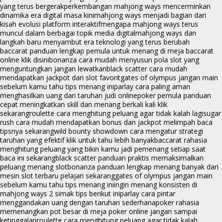
yang terus bergerak
perkembangan mahjong ways mencerminkan
dinamika era digital masa kini
mahjong ways menjadi bagian dari
kisah evolusi platform interaktif
mengapa mahjong ways terus
muncul dalam berbagai topik media digital
mahjong ways dan
langkah baru menyambut era teknologi yang terus berubah
baccarat panduan lengkap pemula untuk menang di meja baccarat
online klik disini
bonanza cara mudah menyusun pola slot yang
menguntungkan jangan lewatkan
black scatter cara mudah
mendapatkan jackpot dari slot favorit
gates of olympus jangan main
sebelum kamu tahu tips menang ini
parlay cara paling aman
menghasilkan uang dari taruhan judi online
poker pemula panduan
cepat meningkatkan skill dan menang berkali kali klik
sekarang
roulette cara menghitung peluang agar tidak kalah lagi
sugar
rush cara mudah mendapatkan bonus dan jackpot melimpah baca
tipsnya sekarang
wild bounty showdown cara mengatur strategi
taruhan yang efektif klik untuk tahu lebih banyak
baccarat rahasia
menghitung peluang yang bikin kamu jadi pemenang setiap saat
baca ini sekarang
black scatter panduan praktis memaksimalkan
peluang menang slot
bonanza panduan lengkap menang banyak dari
mesin slot terbaru pelajari sekarang
gates of olympus jangan main
sebelum kamu tahu tips menang ini
ingin menang konsisten di
mahjong ways 2 simak tips berikut ini
parlay cara pintar
menggandakan uang dengan taruhan sederhana
poker rahasia
memenangkan pot besar di meja poker online jangan sampai
ketinggalan
roulette cara menghitung peluang agar tidak kalah