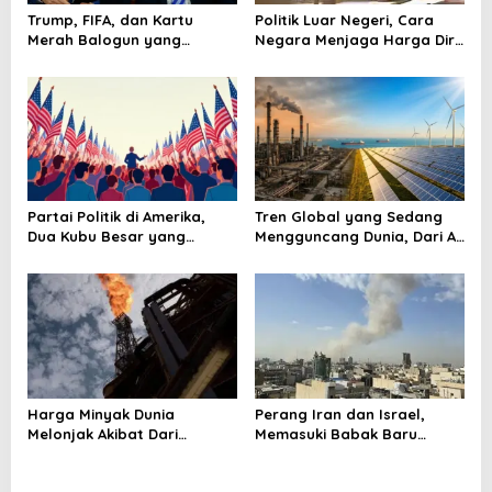
Trump, FIFA, dan Kartu
Politik Luar Negeri, Cara
Merah Balogun yang
Negara Menjaga Harga Diri
Mengguncang Panggung
di Panggung Dunia
Sepak Bola Dunia
Partai Politik di Amerika,
Tren Global yang Sedang
Dua Kubu Besar yang
Mengguncang Dunia, Dari AI
Menguasai Panggung
sampai Krisis Energi
Negeri Paman Sam
Harga Minyak Dunia
Perang Iran dan Israel,
Melonjak Akibat Dari
Memasuki Babak Baru
Penutupan Selat Hormuz
Ketegangan Regional yang
Kian Meluas