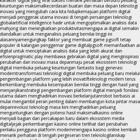
karakter digital yang viral sukses menarik perhatian berburu peluang
keuntungan maksimal
kecerdasan buatan dan masa depan teknologi
inovasi yang mengubah cara kita hidup
kemajuan platform digital
menjadi penggerak utama inovasi di tengah persaingan teknologi
global
artificial intelligence hadir untuk mengoptimalkan analisis data
mahjong dan meningkatkan produktivitas
mengapa ai digital semakin
diandalkan untuk menganalisis peluang bernilai tinggi ini
alasannya
mengungkap faktor yang membuat game pgsoft tetap
populer di kalangan penggemar game digital
pgsoft memanfaatkan ai
digital untuk menciptakan analisis data yang lebih akurat dan
efisien
pragmatic play membawa gebrakan digital yang menginspirasi
perubahan dan inovasi masa depan
maju pesat ekosistem teknologi
digital membuka peluang keuntungan fantastis bagi generasi
modern
transformasi teknologi digital membuka peluang baru melalui
pengembangan platform yang lebih inovatif
teknologi modern terus
berkembang membuka kesempatan bernilai tinggi dengan hasil yang
menjanjikan
strategi pengembangan platform digital menjadi fondasi
utama dalam menghadirkan inovasi berkelanjutan
robot berbasis ai
mulai mengambil peran penting dalam membangun kota pintar masa
depan
revolusi teknologi masa kini menghadirkan peluang
menguntungkan dengan potensi hasil maksimal
kasino online
menjadi bagian dari percakapan baru dalam ekosistem media
digital
jejak perkembangan kasino online terlihat dari perubahan
perilaku pengguna platform modern
mengapa kasino online kembali
menarik perhatian di tengah pergeseran tren teknologi
lanskap