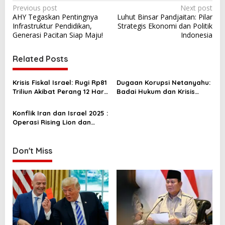
P
Previous post
Next post
AHY Tegaskan Pentingnya
Luhut Binsar Pandjaitan: Pilar
o
Infrastruktur Pendidikan,
Strategis Ekonomi dan Politik
s
Generasi Pacitan Siap Maju!
Indonesia
t
Related Posts
n
a
Krisis Fiskal Israel: Rugi Rp81
Dugaan Korupsi Netanyahu:
v
Triliun Akibat Perang 12 Hari
Badai Hukum dan Krisis
Melawan Iran
Politik Israel
i
Konflik Iran dan Israel 2025 :
g
Operasi Rising Lion dan
Krisis Geopolitik
a
t
Don't Miss
i
o
n