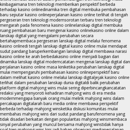
kini
bagaimana tren teknologi memberikan perspektif berbeda
terhadap kasino online
dinamika tren digital membuka pembahasan
baru seputar kasino online
perjalanan kasino online terlihat di tengah
pergeseran tren teknologi modern
sorotan terbaru tren teknologi
mengarah pada fenomena kasino online
lanskap digital membuka
ruang pembahasan baru mengenai kasino online
kasino online dalam
lanskap digital yang mengalami perubahan secara
bertahap
membaca pergeseran lanskap digital melalui fenomena
kasino online
di tengah lanskap digital kasino online mulai mendapat
sudut pandang baru
perkembangan lanskap digital membawa narasi
kasino online ke arah berbeda
kasino online menjadi bagian dari
dinamika lanskap digital modern
catatan mengenai lanskap digital dan
perjalanan kasino online masa kini
ketika perubahan lanskap digital
mulai mempengaruhi pembahasan kasino online
perspektif baru
dalam melihat kasino online melalui lanskap digital
jejak kasino online
terlihat dalam perubahan lanskap dunia digital
di balik perubahan
platform digital mahjong wins mulai sering diperbincangkan
catatan
redaksi yang menyoroti kehadiran mahjong wins di era media
modern
mengapa banyak orang mulai melirik mahjong wins dalam
percakapan digital
arah baru media online membawa perspektif
berbeda terhadap mahjong wins
ketika diskusi komunitas mulai
membahas mahjong wins dari sudut pandang baru
fenomena yang
tidak disadari berkaitan dengan popularitas mahjong wins
membaca
sinyal perubahan yang muncul bersama mahjong wins
tidak hanya
soal tren mahjong wins kini jadi bahan observasi media
perjalanan