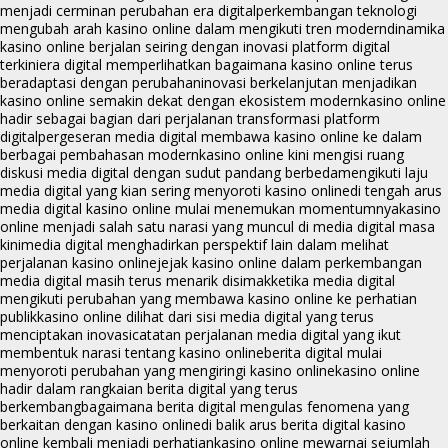
menjadi cerminan perubahan era digital
perkembangan teknologi
mengubah arah kasino online dalam mengikuti tren modern
dinamika
kasino online berjalan seiring dengan inovasi platform digital
terkini
era digital memperlihatkan bagaimana kasino online terus
beradaptasi dengan perubahan
inovasi berkelanjutan menjadikan
kasino online semakin dekat dengan ekosistem modern
kasino online
hadir sebagai bagian dari perjalanan transformasi platform
digital
pergeseran media digital membawa kasino online ke dalam
berbagai pembahasan modern
kasino online kini mengisi ruang
diskusi media digital dengan sudut pandang berbeda
mengikuti laju
media digital yang kian sering menyoroti kasino online
di tengah arus
media digital kasino online mulai menemukan momentumnya
kasino
online menjadi salah satu narasi yang muncul di media digital masa
kini
media digital menghadirkan perspektif lain dalam melihat
perjalanan kasino online
jejak kasino online dalam perkembangan
media digital masih terus menarik disimak
ketika media digital
mengikuti perubahan yang membawa kasino online ke perhatian
publik
kasino online dilihat dari sisi media digital yang terus
menciptakan inovasi
catatan perjalanan media digital yang ikut
membentuk narasi tentang kasino online
berita digital mulai
menyoroti perubahan yang mengiringi kasino online
kasino online
hadir dalam rangkaian berita digital yang terus
berkembang
bagaimana berita digital mengulas fenomena yang
berkaitan dengan kasino online
di balik arus berita digital kasino
online kembali menjadi perhatian
kasino online mewarnai sejumlah