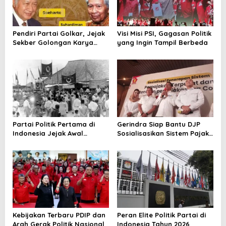
n
Pendiri Partai Golkar, Jejak
Visi Misi PSI, Gagasan Politik
Sekber Golongan Karya
yang Ingin Tampil Berbeda
yang Mengubah Peta Politik
Indonesia
Partai Politik Pertama di
Gerindra Siap Bantu DJP
Indonesia Jejak Awal
Sosialisasikan Sistem Pajak
Kesadaran Politik Bangsa
Terpusat Coretax
Kebijakan Terbaru PDIP dan
Peran Elite Politik Partai di
Arah Gerak Politik Nasional
Indonesia Tahun 2026