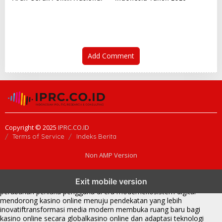
Add Comment
Copyright © 2025
IPRC.CO.ID
Terms of Service
Indeks Berita
Non AMP Version
kasino online menjadi bagian dari transformasi ekosistem digital
Exit mobile version
yang terus berkembang
perkembangan kasino online mencerminkan
perubahan perilaku pengguna di era modern
ekosistem digital
mendorong kasino online menuju pendekatan yang lebih
inovatif
transformasi media modern membuka ruang baru bagi
kasino online secara global
kasino online dan adaptasi teknologi