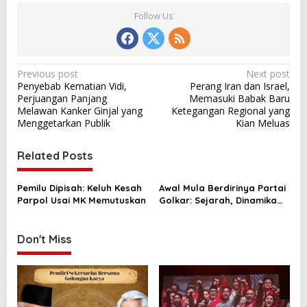
Follow Us
P
Previous post
Next post
Penyebab Kematian Vidi,
Perang Iran dan Israel,
o
Perjuangan Panjang
Memasuki Babak Baru
s
Melawan Kanker Ginjal yang
Ketegangan Regional yang
Menggetarkan Publik
Kian Meluas
t
n
Related Posts
a
v
Pemilu Dipisah: Keluh Kesah
Awal Mula Berdirinya Partai
Parpol Usai MK Memutuskan
Golkar: Sejarah, Dinamika
i
Politik, dan Transformasi
g
Hingga Kini
Don't Miss
a
t
i
o