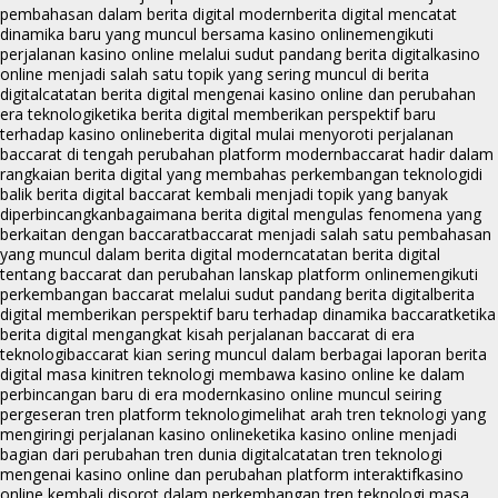
pembahasan dalam berita digital modern
berita digital mencatat
dinamika baru yang muncul bersama kasino online
mengikuti
perjalanan kasino online melalui sudut pandang berita digital
kasino
online menjadi salah satu topik yang sering muncul di berita
digital
catatan berita digital mengenai kasino online dan perubahan
era teknologi
ketika berita digital memberikan perspektif baru
terhadap kasino online
berita digital mulai menyoroti perjalanan
baccarat di tengah perubahan platform modern
baccarat hadir dalam
rangkaian berita digital yang membahas perkembangan teknologi
di
balik berita digital baccarat kembali menjadi topik yang banyak
diperbincangkan
bagaimana berita digital mengulas fenomena yang
berkaitan dengan baccarat
baccarat menjadi salah satu pembahasan
yang muncul dalam berita digital modern
catatan berita digital
tentang baccarat dan perubahan lanskap platform online
mengikuti
perkembangan baccarat melalui sudut pandang berita digital
berita
digital memberikan perspektif baru terhadap dinamika baccarat
ketika
berita digital mengangkat kisah perjalanan baccarat di era
teknologi
baccarat kian sering muncul dalam berbagai laporan berita
digital masa kini
tren teknologi membawa kasino online ke dalam
perbincangan baru di era modern
kasino online muncul seiring
pergeseran tren platform teknologi
melihat arah tren teknologi yang
mengiringi perjalanan kasino online
ketika kasino online menjadi
bagian dari perubahan tren dunia digital
catatan tren teknologi
mengenai kasino online dan perubahan platform interaktif
kasino
online kembali disorot dalam perkembangan tren teknologi masa