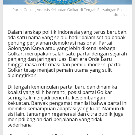
K
e
Partai Golkar, Analisis Kekuatan Golkar di Tengah Persaingan Politik
Indonesia
k
u
a
t
Dalam lanskap politik Indonesia yang terus berubah,
a
ada satu nama yang selalu hadir dalam setiap babak
n
penting perjalanan demokrasi nasional. Partai
G
Golongan Karya atau yang lebih dikenal sebagai
o
Golkar, merupakan salah satu partai dengan sejarah
l
panjang dan jaringan luas. Dari era Orde Baru
k
hingga masa reformasi dan pemilu modern, partai
a
Golkar tetap menjadi pemain utama yang sulit
r
dipinggirkan.
d
i
Di tengah kemunculan partai baru dan dinamika
T
koalisi yang silih berganti, posisi partai Golkar
e
sering kali menjadi penentu keseimbangan
n
kekuatan. Banyak pengamat menilai bahwa partai ini
g
memiliki kemampuan adaptasi yang kuat. Namun di
a
sisi lain, tantangan regenerasi dan citra publik juga
h
menjadi bagian dari perjalanan yang tidak
P
sederhana.
e
r