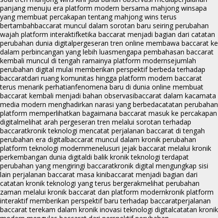
panjang menuju era platform modern bersama mahjong wins
apa
yang membuat percakapan tentang mahjong wins terus
bertambah
baccarat muncul dalam sorotan baru seiring perubahan
wajah platform interaktif
ketika baccarat menjadi bagian dari catatan
perubahan dunia digital
pergeseran tren online membawa baccarat ke
dalam perbincangan yang lebih luas
mengapa pembahasan baccarat
kembali muncul di tengah ramainya platform modern
sejumlah
perubahan digital mulai memberikan perspektif berbeda terhadap
baccarat
dari ruang komunitas hingga platform modern baccarat
terus menarik perhatian
fenomena baru di dunia online membuat
baccarat kembali menjadi bahan observasi
baccarat dalam kacamata
media modern menghadirkan narasi yang berbeda
catatan perubahan
platform memperlihatkan bagaimana baccarat masuk ke percakapan
digital
melihat arah pergeseran tren melalui sorotan terhadap
baccarat
kronik teknologi mencatat perjalanan baccarat di tengah
perubahan era digital
baccarat muncul dalam kronik perubahan
platform teknologi modern
menelusuri jejak baccarat melalui kronik
perkembangan dunia digital
di balik kronik teknologi terdapat
perubahan yang mengiringi baccarat
kronik digital mengungkap sisi
lain perjalanan baccarat masa kini
baccarat menjadi bagian dari
catatan kronik teknologi yang terus bergerak
melihat perubahan
zaman melalui kronik baccarat dan platform modern
kronik platform
interaktif memberikan perspektif baru terhadap baccarat
perjalanan
baccarat terekam dalam kronik inovasi teknologi digital
catatan kronik