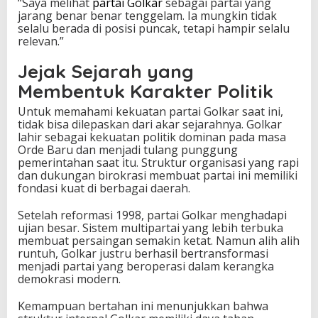
“Saya melihat
partai Golkar
sebagai partai yang
s
jarang benar benar tenggelam. Ia mungkin tidak
a
selalu berada di posisi puncak, tetapi hampir selalu
i
relevan.”
n
g
Jejak Sejarah yang
a
Membentuk Karakter Politik
n
P
Untuk memahami kekuatan partai Golkar saat ini,
o
tidak bisa dilepaskan dari akar sejarahnya. Golkar
l
lahir sebagai kekuatan politik dominan pada masa
i
Orde Baru dan menjadi tulang punggung
t
pemerintahan saat itu. Struktur organisasi yang rapi
i
dan dukungan birokrasi membuat partai ini memiliki
k
fondasi kuat di berbagai daerah.
I
n
Setelah reformasi 1998, partai Golkar menghadapi
d
ujian besar. Sistem multipartai yang lebih terbuka
o
membuat persaingan semakin ketat. Namun alih alih
n
runtuh, Golkar justru berhasil bertransformasi
e
menjadi partai yang beroperasi dalam kerangka
s
demokrasi modern.
i
a
Kemampuan bertahan ini menunjukkan bahwa